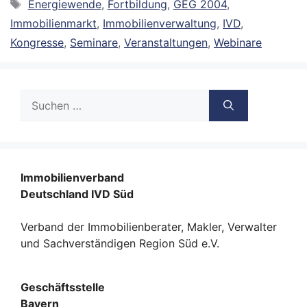
Schlagwörter
Energiewende
,
Fortbildung
,
GEG 2004
,
Immobilienmarkt
,
Immobilienverwaltung
,
IVD
,
Kongresse
,
Seminare
,
Veranstaltungen
,
Webinare
Suche
nach:
Immobilienverband
Deutschland IVD Süd
Verband der Immobilienberater, Makler, Verwalter
und Sachverständigen Region Süd e.V.
Geschäftsstelle
Bayern