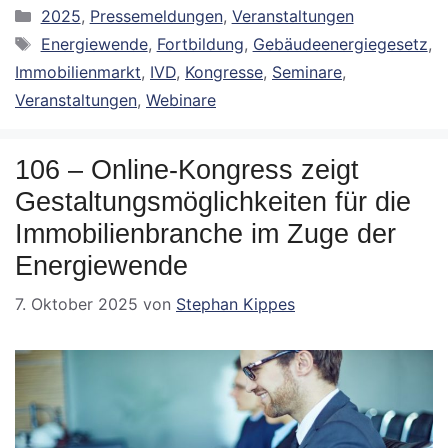
Kategorien
2025
,
Pressemeldungen
,
Veranstaltungen
Schlagwörter
Energiewende
,
Fortbildung
,
Gebäudeenergiegesetz
,
Immobilienmarkt
,
IVD
,
Kongresse
,
Seminare
,
Veranstaltungen
,
Webinare
106 – Online-Kongress zeigt
Gestaltungsmöglichkeiten für die
Immobilienbranche im Zuge der
Energiewende
7. Oktober 2025
von
Stephan Kippes