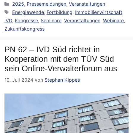
Kategorien
2025
,
Pressemeldungen
,
Veranstaltungen
Schlagwörter
Energiewende
,
Fortbildung
,
Immobilienwirtschaft
,
IVD
,
Kongresse
,
Seminare
,
Veranstaltungen
,
Webinare
,
Zukunftskongress
PN 62 – IVD Süd richtet in
Kooperation mit dem TÜV Süd
sein Online-Verwalterforum aus
10. Juli 2024
von
Stephan Kippes