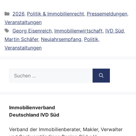
Kategorien
2026
,
Politik & Immobilienrecht
,
Pressemeldungen
,
Veranstaltungen
Schlagwörter
Georg Eisenreich
,
Immobilienwirtschaft
,
IVD Süd
,
Martin Schäfer
,
Neujahrsempfang
,
Politik
,
Veranstaltungen
Suche
nach:
Immobilienverband
Deutschland IVD Süd
Verband der Immobilienberater, Makler, Verwalter