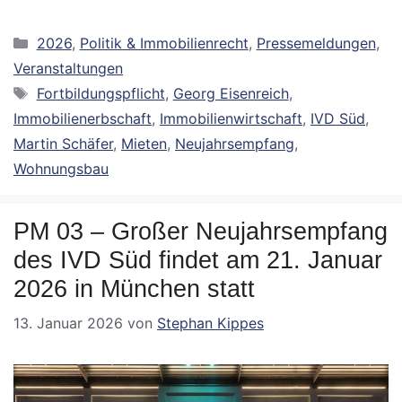
Kategorien
2026
,
Politik & Immobilienrecht
,
Pressemeldungen
,
Veranstaltungen
Schlagwörter
Fortbildungspflicht
,
Georg Eisenreich
,
Immobilienerbschaft
,
Immobilienwirtschaft
,
IVD Süd
,
Martin Schäfer
,
Mieten
,
Neujahrsempfang
,
Wohnungsbau
PM 03 – Großer Neujahrsempfang
des IVD Süd findet am 21. Januar
2026 in München statt
13. Januar 2026
von
Stephan Kippes