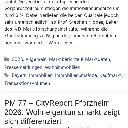
stabil. Gegenüber dem entsprechenden
Vorjahreszeitraum stiegen die Immobilienumsätze um
rund 6 %. Dabei verliefen die beiden Quartale jedoch
sehr unterschiedlich“, so Prof. Stephan Kippes, Leiter
des IVD-Marktforschungsinstituts. „Während die
Marktstimmung zu Beginn des Jahres noch deutlich
positiver war und …
Weiterlesen …
Kategorien
2026
,
Allgemein
,
Marktberichte & Marktdaten
,
Pressemeldungen
,
Wohnimmobilien
Schlagwörter
Bayern
,
Immobilien
,
Immobilienumsätze
,
Kaufmarkt
,
Transaktionsvolumen
PM 77 – CityReport Pforzheim
2026: Wohneigentumsmarkt zeigt
sich differenziert –