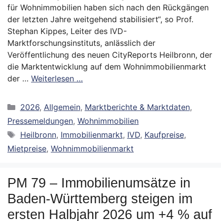
für Wohnimmobilien haben sich nach den Rückgängen
der letzten Jahre weitgehend stabilisiert“, so Prof.
Stephan Kippes, Leiter des IVD-
Marktforschungsinstituts, anlässlich der
Veröffentlichung des neuen CityReports Heilbronn, der
die Marktentwicklung auf dem Wohnimmobilienmarkt
der …
Weiterlesen …
Kategorien
2026
,
Allgemein
,
Marktberichte & Marktdaten
,
Pressemeldungen
,
Wohnimmobilien
Schlagwörter
Heilbronn
,
Immobilienmarkt
,
IVD
,
Kaufpreise
,
Mietpreise
,
Wohnimmobilienmarkt
PM 79 – Immobilienumsätze in
Baden-Württemberg steigen im
ersten Halbjahr 2026 um +4 % auf