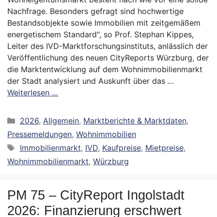
Nachfrage. Besonders gefragt sind hochwertige
Bestandsobjekte sowie Immobilien mit zeitgemäßem
energetischem Standard“, so Prof. Stephan Kippes,
Leiter des IVD-Marktforschungsinstituts, anlässlich der
Veröffentlichung des neuen CityReports Würzburg, der
die Marktentwicklung auf dem Wohnimmobilienmarkt
der Stadt analysiert und Auskunft über das …
Weiterlesen …
Kategorien
2026
,
Allgemein
,
Marktberichte & Marktdaten
,
Pressemeldungen
,
Wohnimmobilien
Schlagwörter
Immobilienmarkt
,
IVD
,
Kaufpreise
,
Mietpreise
,
Wohnimmobilienmarkt
,
Würzburg
PM 75 – CityReport Ingolstadt
2026: Finanzierung erschwert