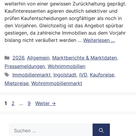
weiterhin von einer gewissen Zurückhaltung geprägt.
Kaufinteressenten agieren deutlich selektiver und
prüfen Kaufentscheidungen sorgfältiger als noch in
den Vorjahren. Gleichzeitig ist das Angebot spürbar
gestiegen, da zahlreiche Immobilien aus dem Vorjahr
bislang nicht veräußert werden …
Weiterlesen …
Kategorien
2026
,
Allgemein
,
Marktberichte & Marktdaten
,
Pressemeldungen
,
Wohnimmobilien
Schlagwörter
Immobilienmarkt
,
Ingolstadt
,
IVD
,
Kaufpreise
,
Mietpreise
,
Wohnimmobilienmarkt
Seite
Seite
Seite
1
2
…
9
Weiter
→
Suche
nach: