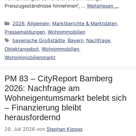
Preiszugeständnisse hinnehmen“, …
Weiterlesen …
Kategorien
2026
,
Allgemein
,
Marktberichte & Marktdaten
,
Pressemeldungen
,
Wohnimmobilien
Schlagwörter
bayerische Großstädte
,
Bayern
,
Nachfrage
,
Objektangebot
,
Wohnimmobilien
,
Wohnimmobilienmarkt
PM 83 – CityReport Bamberg
2026: Nachfrage am
Wohneigentumsmarkt belebt sich
– Finanzierung bleibt
herausfordernd
29. Juli 2026
von
Stephan Kippes