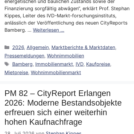
energetischen und baulichen Zustands sowie der
Finanzierung sorgfältig abwägen“, erklärt Prof. Stephan
Kippes, Leiter des IVD-Markt-forschungsinstituts,
anlässlich der Veröffentlichung des neuen CityReports
Bamberg. …
Weiterlesen …
Kategorien
2026
,
Allgemein
,
Marktberichte & Marktdaten
,
Pressemeldungen
,
Wohnimmobilien
Schlagwörter
Bamberg
,
Immobilienmarkt
,
IVD
,
Kaufpreise
,
Mietpreise
,
Wohnimmobilienmarkt
PM 82 – CityReport Erlangen
2026: Moderne Bestandsobjekte
erfreuen sich einer weiterhin
hohen Kaufnachfrage
28. Juli 2026
von
Stephan Kippes