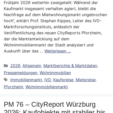
Frühjahr 2026 weiterhin zweigeteilt: Während der
Kaufmarkt insgesamt verhalten agiert, bleibt die
Nachfrage auf dem Mietwohnungsmarkt ungebrochen
hoch“, erklärt Prof. Stephan Kippes, Leiter des IVD-
Marktforschungsinstituts, anlässlich der
Veröffentlichung des neuen CityReports Pforzheim,
der die Marktentwicklung auf dem
Wohnimmobilienmarkt der Stadt analysiert und
Auskunft über das …
Weiterlesen …
Kategorien
2026
,
Allgemein
,
Marktberichte & Marktdaten
,
Pressemeldungen
,
Wohnimmobilien
Schlagwörter
Immobilienmarkt
,
IVD
,
Kaufpreise
,
Mietpreise
,
Pforzheim
,
Wohnimmobilienmarkt
PM 76 – CityReport Würzburg
2026: Kaufobjekte mit stabiler bis