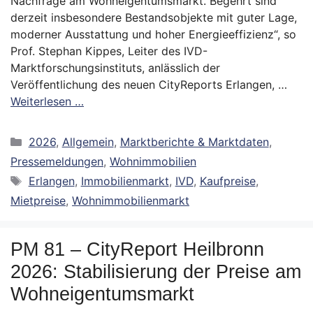
Nachfrage am Wohneigentumsmarkt. Begehrt sind
derzeit insbesondere Bestandsobjekte mit guter Lage,
moderner Ausstattung und hoher Energieeffizienz“, so
Prof. Stephan Kippes, Leiter des IVD-
Marktforschungsinstituts, anlässlich der
Veröffentlichung des neuen CityReports Erlangen, …
Weiterlesen …
Kategorien
2026
,
Allgemein
,
Marktberichte & Marktdaten
,
Pressemeldungen
,
Wohnimmobilien
Schlagwörter
Erlangen
,
Immobilienmarkt
,
IVD
,
Kaufpreise
,
Mietpreise
,
Wohnimmobilienmarkt
PM 81 – CityReport Heilbronn
2026: Stabilisierung der Preise am
Wohneigentumsmarkt