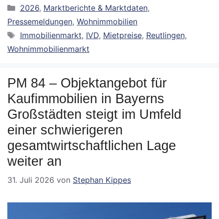
Kategorien
2026
,
Marktberichte & Marktdaten
,
Pressemeldungen
,
Wohnimmobilien
Schlagwörter
Immobilienmarkt
,
IVD
,
Mietpreise
,
Reutlingen
,
Wohnimmobilienmarkt
PM 84 – Objektangebot für
Kaufimmobilien in Bayerns
Großstädten steigt im Umfeld
einer schwierigeren
gesamtwirtschaftlichen Lage
weiter an
31. Juli 2026
von
Stephan Kippes