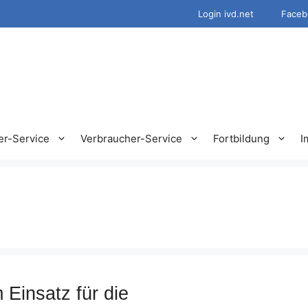
Login ivd.net
Faceb
er-Service
Verbraucher-Service
Fortbildung
I
 Einsatz für die