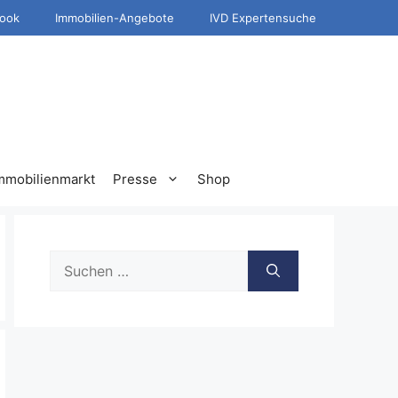
ook
Immobilien-Angebote
IVD Expertensuche
mmobilienmarkt
Presse
Shop
Suche
nach: