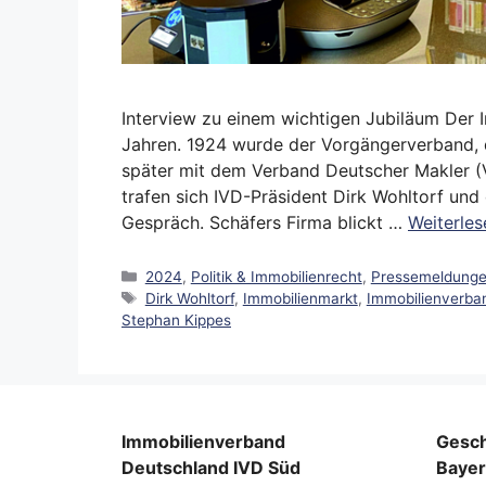
Interview zu einem wichtigen Jubiläum Der 
Jahren. 1924 wurde der Vorgängerverband, 
später mit dem Verband Deutscher Makler (V
trafen sich IVD-Präsident Dirk Wohltorf und
Gespräch. Schäfers Firma blickt …
Weiterle
Kategorien
2024
,
Politik & Immobilienrecht
,
Pressemeldung
Schlagwörter
Dirk Wohltorf
,
Immobilienmarkt
,
Immobilienverba
Stephan Kippes
Immobilienverband
Gesch
Deutschland IVD Süd
Baye