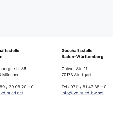
äftsstelle
Geschäftsstelle
rn
Baden-Württemberg
sbergerstr. 36
Calwer Str. 11
3 München
70173 Stuttgart
089 / 29 08 20 – 0
Tel.: 0711 / 81 47 38 – 0
ivd-
sued.
net
info
@
ivd-
sued-bw.
net