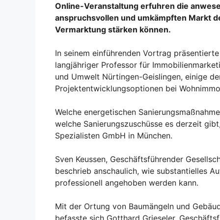
Online-Veranstaltung erfuhren die anwese
anspruchsvollen und umkämpften Markt den
Vermarktung stärken können.
In seinem einführenden Vortrag präsentierte 
langjähriger Professor für Immobilienmarke
und Umwelt Nürtingen-Geislingen, einige d
Projektentwicklungsoptionen bei Wohnimmob
Welche energetischen Sanierungsmaßnahmen
welche Sanierungszuschüsse es derzeit gibt,
Spezialisten GmbH in München.
Sven Keussen, Geschäftsführender Gesellsc
beschrieb anschaulich, wie substantielles 
professionell angehoben werden kann.
Mit der Ortung von Baumängeln und Gebäud
befasste sich Gotthard Grieseler, Geschäft