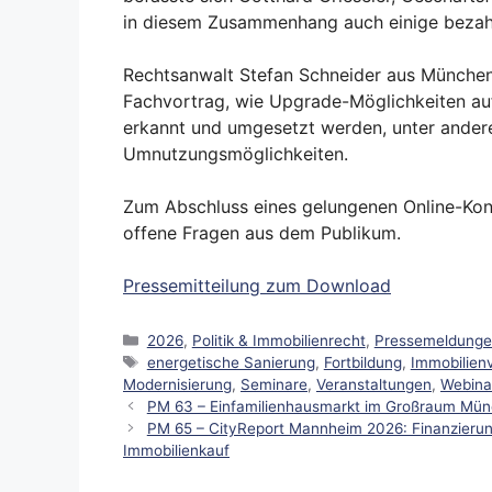
in diesem Zusammenhang auch einige bezahl
Rechtsanwalt Stefan Schneider aus München 
Fachvortrag, wie Upgrade-Möglichkeiten auf
erkannt und umgesetzt werden, unter andere
Umnutzungsmöglichkeiten.
Zum Abschluss eines gelungenen Online-Kon
offene Fragen aus dem Publikum.
Pressemitteilung zum Download
Kategorien
2026
,
Politik & Immobilienrecht
,
Pressemeldung
Schlagwörter
energetische Sanierung
,
Fortbildung
,
Immobilien
Modernisierung
,
Seminare
,
Veranstaltungen
,
Webina
PM 63 – Einfamilienhausmarkt im Großraum Münch
PM 65 – CityReport Mannheim 2026: Finanzieru
Immobilienkauf