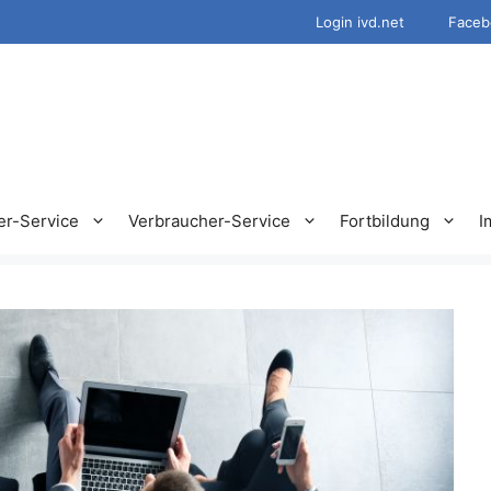
Login ivd.net
Faceb
er-Service
Verbraucher-Service
Fortbildung
I