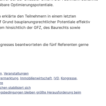
bare Optimierungspotentiale.
erklärte den Teilnehmern in einem letzten
 Grund bauplanungsrechtlicher Potentiale effektiv
m hinsichtlich der GFZ, des Baurechts sowie
gresses beantworteten die fünf Referenten gerne
en
,
Veranstaltungen
vermarktung
,
Immobilienwirtschaft
,
IVD
,
Kongresse
,
re
en stabilisiert sich
ngsbedingungen bleiben größte Herausforderung beim