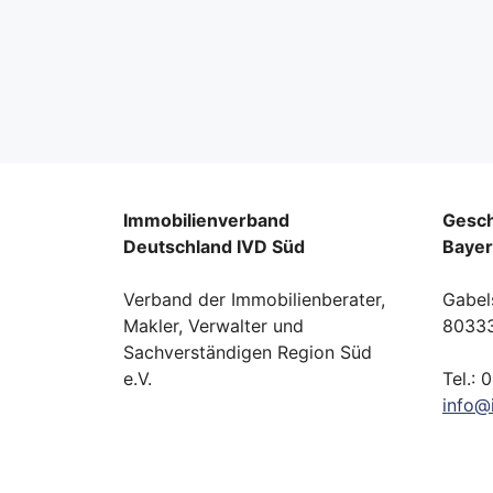
Immobilienverband
Gesch
Deutschland IVD Süd
Baye
Verband der Immobilienberater,
Gabel
Makler, Verwalter und
8033
Sachverständigen Region Süd
e.V.
Tel.: 
info
@