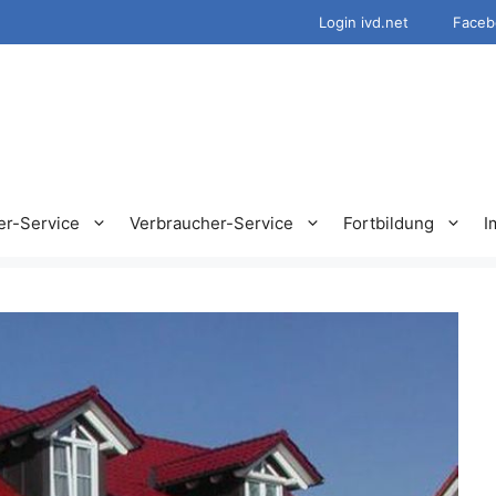
Login ivd.net
Faceb
er-Service
Verbraucher-Service
Fortbildung
I