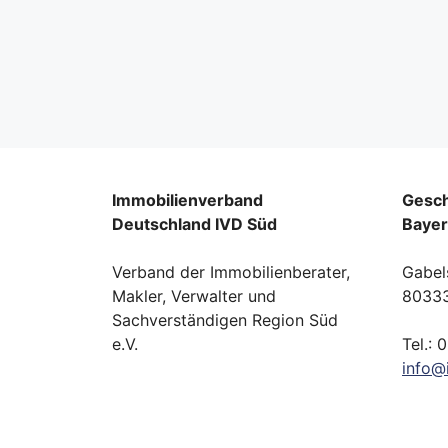
Immobilienverband
Gesch
Deutschland IVD Süd
Baye
Verband der Immobilienberater,
Gabel
Makler, Verwalter und
8033
Sachverständigen Region Süd
e.V.
Tel.: 
info
@