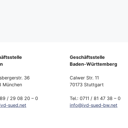
äftsstelle
Geschäftsstelle
rn
Baden-Württemberg
sbergerstr. 36
Calwer Str. 11
3 München
70173 Stuttgart
089 / 29 08 20 – 0
Tel.: 0711 / 81 47 38 – 0
ivd-
sued.
net
info
@
ivd-
sued-bw.
net