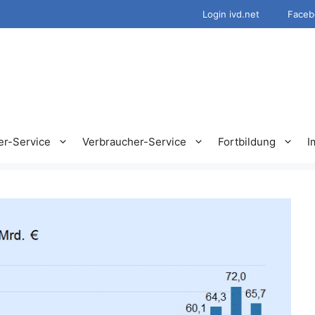
Login ivd.net
Faceb
er-Service
Verbraucher-Service
Fortbildung
I