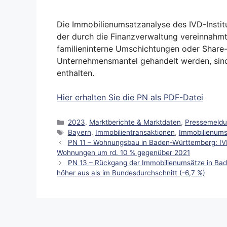
Die Immobilienumsatzanalyse des IVD-Instit
der durch die Finanzverwaltung vereinnahm
familieninterne Umschichtungen oder Share-
Unternehmensmantel gehandelt werden, sind
enthalten.
Hier erhalten Sie die PN als PDF-Datei
Kategorien
2023
,
Marktberichte & Marktdaten
,
Pressemeld
Schlagwörter
Bayern
,
Immobilientransaktionen
,
Immobilienums
PN 11 – Wohnungsbau in Baden-Württemberg: IV
Wohnungen um rd. 10 % gegenüber 2021
PN 13 – Rückgang der Immobilienumsätze in Bad
höher aus als im Bundesdurchschnitt (-6,7 %)