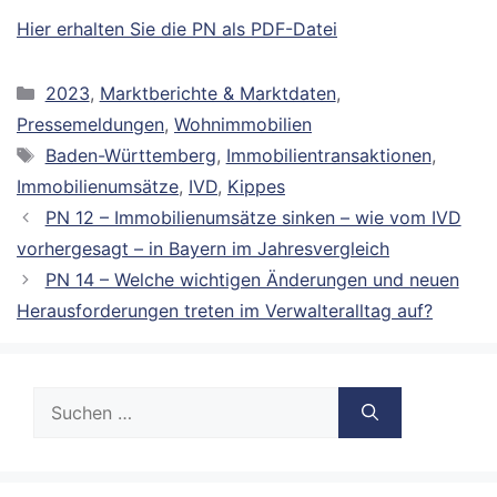
Hier erhalten Sie die PN als PDF-Datei
Kategorien
2023
,
Marktberichte & Marktdaten
,
Pressemeldungen
,
Wohnimmobilien
Schlagwörter
Baden-Württemberg
,
Immobilientransaktionen
,
Immobilienumsätze
,
IVD
,
Kippes
PN 12 – Immobilienumsätze sinken – wie vom IVD
vorhergesagt – in Bayern im Jahresvergleich
PN 14 – Welche wichtigen Änderungen und neuen
Herausforderungen treten im Verwalteralltag auf?
Suche
nach: