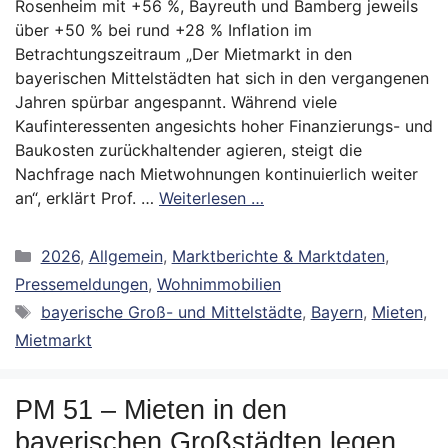
Rosenheim mit +56 %, Bayreuth und Bamberg jeweils
über +50 % bei rund +28 % Inflation im
Betrachtungszeitraum „Der Mietmarkt in den
bayerischen Mittelstädten hat sich in den vergangenen
Jahren spürbar angespannt. Während viele
Kaufinteressenten angesichts hoher Finanzierungs- und
Baukosten zurückhaltender agieren, steigt die
Nachfrage nach Mietwohnungen kontinuierlich weiter
an“, erklärt Prof. …
Weiterlesen …
Kategorien
2026
,
Allgemein
,
Marktberichte & Marktdaten
,
Pressemeldungen
,
Wohnimmobilien
Schlagwörter
bayerische Groß- und Mittelstädte
,
Bayern
,
Mieten
,
Mietmarkt
PM 51 – Mieten in den
bayerischen Großstädten legen