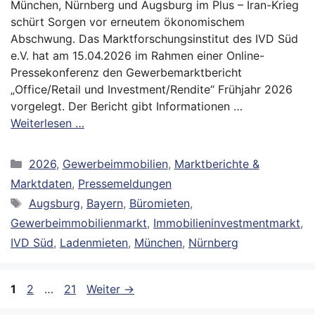
München, Nürnberg und Augsburg im Plus – Iran-Krieg
schürt Sorgen vor erneutem ökonomischem
Abschwung. Das Marktforschungsinstitut des IVD Süd
e.V. hat am 15.04.2026 im Rahmen einer Online-
Pressekonferenz den Gewerbemarktbericht
„Office/Retail und Investment/Rendite“ Frühjahr 2026
vorgelegt. Der Bericht gibt Informationen …
Weiterlesen …
Kategorien
2026
,
Gewerbeimmobilien
,
Marktberichte &
Marktdaten
,
Pressemeldungen
Schlagwörter
Augsburg
,
Bayern
,
Büromieten
,
Gewerbeimmobilienmarkt
,
Immobilieninvestmentmarkt
,
IVD Süd
,
Ladenmieten
,
München
,
Nürnberg
Seite
Seite
Seite
1
2
…
21
Weiter
→