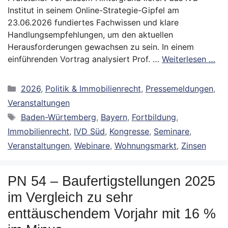
Institut in seinem Online-Strategie-Gipfel am
23.06.2026 fundiertes Fachwissen und klare
Handlungsempfehlungen, um den aktuellen
Herausforderungen gewachsen zu sein. In einem
einführenden Vortrag analysiert Prof. …
Weiterlesen …
Kategorien
2026
,
Politik & Immobilienrecht
,
Pressemeldungen
,
Veranstaltungen
Schlagwörter
Baden-Würtemberg
,
Bayern
,
Fortbildung
,
Immobilienrecht
,
IVD Süd
,
Kongresse
,
Seminare
,
Veranstaltungen
,
Webinare
,
Wohnungsmarkt
,
Zinsen
PN 54 – Baufertigstellungen 2025
im Vergleich zu sehr
enttäuschendem Vorjahr mit 16 %