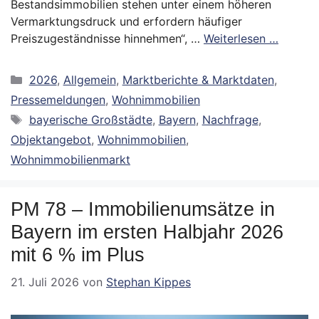
Bestandsimmobilien stehen unter einem höheren
Vermarktungsdruck und erfordern häufiger
Preiszugeständnisse hinnehmen“, …
Weiterlesen …
Kategorien
2026
,
Allgemein
,
Marktberichte & Marktdaten
,
Pressemeldungen
,
Wohnimmobilien
Schlagwörter
bayerische Großstädte
,
Bayern
,
Nachfrage
,
Objektangebot
,
Wohnimmobilien
,
Wohnimmobilienmarkt
PM 78 – Immobilienumsätze in
Bayern im ersten Halbjahr 2026
mit 6 % im Plus
21. Juli 2026
von
Stephan Kippes