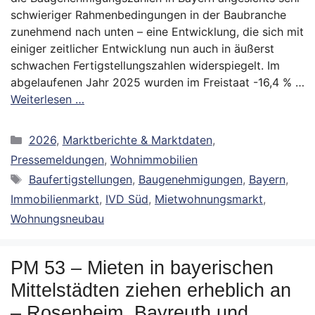
schwieriger Rahmenbedingungen in der Baubranche
zunehmend nach unten – eine Entwicklung, die sich mit
einiger zeitlicher Entwicklung nun auch in äußerst
schwachen Fertigstellungszahlen widerspiegelt. Im
abgelaufenen Jahr 2025 wurden im Freistaat -16,4 % …
Weiterlesen …
Kategorien
2026
,
Marktberichte & Marktdaten
,
Pressemeldungen
,
Wohnimmobilien
Schlagwörter
Baufertigstellungen
,
Baugenehmigungen
,
Bayern
,
Immobilienmarkt
,
IVD Süd
,
Mietwohnungsmarkt
,
Wohnungsneubau
PM 53 – Mieten in bayerischen
Mittelstädten ziehen erheblich an
– Rosenheim, Bayreuth und