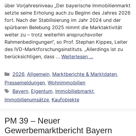
über Vorjahresniveau „Der bayerische Immobilienmarkt
setzte seine Erholung auch zu Beginn des Jahres 2026
fort. Nach der Stabilisierung im Jahr 2024 und der
spürbaren Belebung 2025 nimmt die Marktaktivität
weiter zu – trotz weiterhin anspruchsvoller
Rahmenbedingungen“, so Prof. Stephan Kippes, Leiter
des IVD-Marktforschungsinstituts. „Allerdings ist zu
berücksichtigen, dass …
Weiterlesen …
Kategorien
2026
,
Allgemein
,
Marktberichte & Marktdaten
,
Pressemeldungen
,
Wohnimmobilien
Schlagwörter
Bayern
,
Eigentum
,
Immobiliebmarkt
,
Immobilienumsätze
,
Kaufobjekte
PM 39 – Neuer
Gewerbemarktbericht Bayern