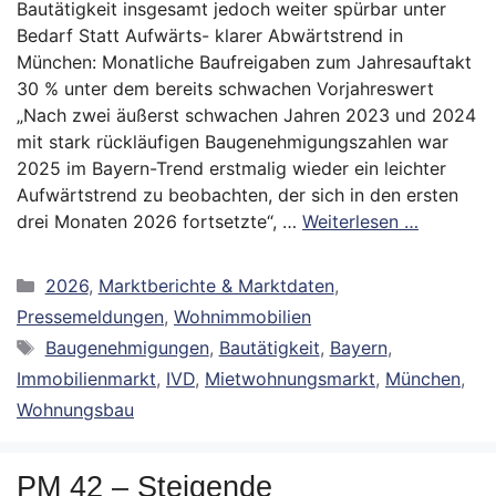
Bautätigkeit insgesamt jedoch weiter spürbar unter
Bedarf Statt Aufwärts- klarer Abwärtstrend in
München: Monatliche Baufreigaben zum Jahresauftakt
30 % unter dem bereits schwachen Vorjahreswert
„Nach zwei äußerst schwachen Jahren 2023 und 2024
mit stark rückläufigen Baugenehmigungszahlen war
2025 im Bayern-Trend erstmalig wieder ein leichter
Aufwärtstrend zu beobachten, der sich in den ersten
drei Monaten 2026 fortsetzte“, …
Weiterlesen …
Kategorien
2026
,
Marktberichte & Marktdaten
,
Pressemeldungen
,
Wohnimmobilien
Schlagwörter
Baugenehmigungen
,
Bautätigkeit
,
Bayern
,
Immobilienmarkt
,
IVD
,
Mietwohnungsmarkt
,
München
,
Wohnungsbau
PM 42 – Steigende