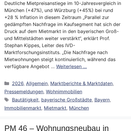
Deutliche Mietpreisanstiege im 10-Jahresvergleich in
München (+47%), und Würzburg (+45%) bei rund
+28 % Inflation in diesem Zeitraum „Parallel zur
gedämpften Nachfrage im Kaufsegment hat sich der
Druck auf dem Mietmarkt in den bayerischen Groß-
und Mittelstädten weiter verstärkt“, erklärt Prof.
Stephan Kippes, Leiter des IVD-
Marktforschungsinstituts. „Die Nachfrage nach
Mietwohnungen steigt kontinuierlich, während das
verfügbare Angebot …
Weiterlesen …
Kategorien
2026
,
Allgemein
,
Marktberichte & Marktdaten
,
Pressemeldungen
,
Wohnimmobilien
Schlagwörter
Bautätigkeit
,
bayerische Großstädte
,
Bayern
,
Immobilienmarkt
,
Mietmarkt
,
München
PM 46 – Wohnungsneubau in