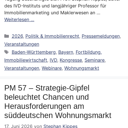
des IVD-Instituts und langjähriger Professor für
Immobilienmarketing und Maklerwesen an …
Weiterlesen …
Kategorien
2026
,
Politik & Immobilienrecht
,
Pressemeldungen
,
Veranstaltungen
Schlagwörter
Baden-Württemberg
,
Bayern
,
Fortbildung.
Immobiliewirtschaft
,
IVD
,
Kongresse
,
Seminare
,
Veranstaltungen
,
Webinare
,
Wohnungsmarkt
PM 57 – Strategie-Gipfel
beleuchtet Chancen und
Herausforderungen am
süddeutschen Wohnungsmarkt
17. Juni 2026
von
Stephan Kippes