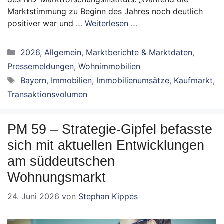
Marktstimmung zu Beginn des Jahres noch deutlich
positiver war und …
Weiterlesen …
Kategorien
2026
,
Allgemein
,
Marktberichte & Marktdaten
,
Pressemeldungen
,
Wohnimmobilien
Schlagwörter
Bayern
,
Immobilien
,
Immobilienumsätze
,
Kaufmarkt
,
Transaktionsvolumen
PM 59 – Strategie-Gipfel befasste
sich mit aktuellen Entwicklungen
am süddeutschen
Wohnungsmarkt
24. Juni 2026
von
Stephan Kippes