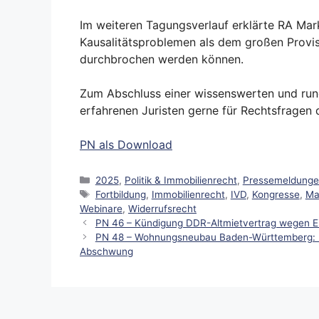
Im weiteren Tagungsverlauf erklärte RA Mar
Kausalitätsproblemen als dem großen Provis
durchbrochen werden können.
Zum Abschluss einer wissenswerten und run
erfahrenen Juristen gerne für Rechtsfragen
PN als Download
Kategorien
2025
,
Politik & Immobilienrecht
,
Pressemeldung
Schlagwörter
Fortbildung
,
Immobilienrecht
,
IVD
,
Kongresse
,
Ma
Webinare
,
Widerrufsrecht
PN 46 – Kündigung DDR-Altmietvertrag wegen E
PN 48 – Wohnungsneubau Baden-Württemberg: Im
Abschwung