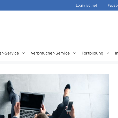
Login ivd.net
Faceb
er-Service
Verbraucher-Service
Fortbildung
I