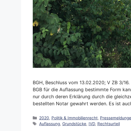
BGH, Beschluss vom 13.02.2020; V ZB 3/16. N
BGB für die Auflassung bestimmte Form kann
nur durch deren Erklärung durch die gleichz
bestellten Notar gewahrt werden. Es ist au
Kategorien
2020
,
Politik & Immobilienrecht
,
Pressemeldung
Schlagwörter
Auflassung
,
Grundstücke
,
IVD
,
Rechtsurteil