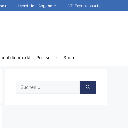
ook
Immobilien-Angebote
IVD Expertensuche
mmobilienmarkt
Presse
Shop
Suche
nach: