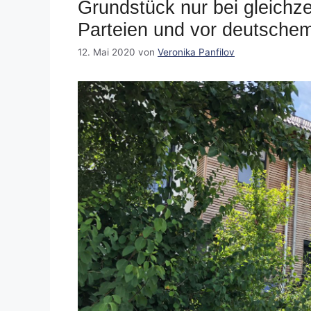
Grundstück nur bei gleichze
Parteien und vor deutschem
12. Mai 2020
von
Veronika Panfilov