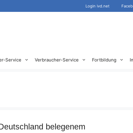
Login ivd.net
Faceb
er-Service
Verbraucher-Service
Fortbildung
I
 Deutschland belegenem