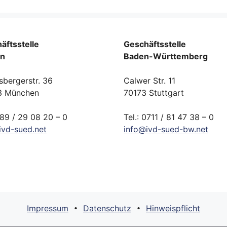
äftsstelle
Geschäftsstelle
rn
Baden-Württemberg
sbergerstr. 36
Calwer Str. 11
3 München
70173 Stuttgart
089 / 29 08 20 – 0
Tel.: 0711 / 81 47 38 – 0
ivd-
sued.
net
info
@
ivd-
sued-bw.
net
Impressum
Datenschutz
Hinweispflicht
•
•