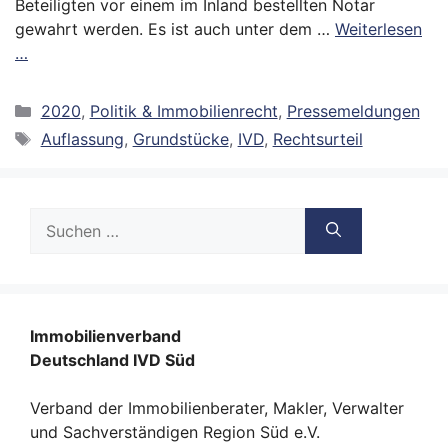
Beteiligten vor einem im Inland bestellten Notar
gewahrt werden. Es ist auch unter dem …
Weiterlesen
…
Kategorien
2020
,
Politik & Immobilienrecht
,
Pressemeldungen
Schlagwörter
Auflassung
,
Grundstücke
,
IVD
,
Rechtsurteil
Suche
nach:
Immobilienverband
Deutschland IVD Süd
Verband der Immobilienberater, Makler, Verwalter
und Sachverständigen Region Süd e.V.