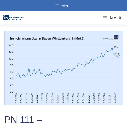
Zum
Menü
Inhalt
springen
Menü
PN 111 –