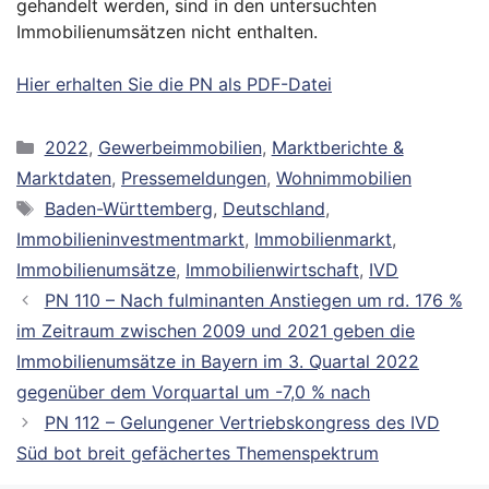
gehandelt werden, sind in den untersuchten
Immobilienumsätzen nicht enthalten.
Hier erhalten Sie die PN als PDF-Datei
Kategorien
2022
,
Gewerbeimmobilien
,
Marktberichte &
Marktdaten
,
Pressemeldungen
,
Wohnimmobilien
Schlagwörter
Baden-Württemberg
,
Deutschland
,
Immobilieninvestmentmarkt
,
Immobilienmarkt
,
Immobilienumsätze
,
Immobilienwirtschaft
,
IVD
PN 110 – Nach fulminanten Anstiegen um rd. 176 %
im Zeitraum zwischen 2009 und 2021 geben die
Immobilienumsätze in Bayern im 3. Quartal 2022
gegenüber dem Vorquartal um -7,0 % nach
PN 112 – Gelungener Vertriebskongress des IVD
Süd bot breit gefächertes Themenspektrum