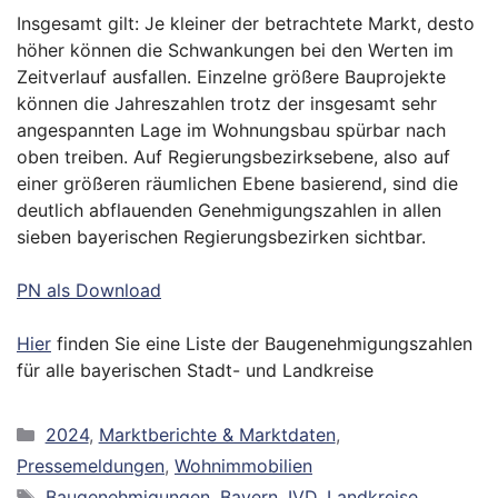
Insgesamt gilt: Je kleiner der betrachtete Markt, desto
höher können die Schwankungen bei den Werten im
Zeitverlauf ausfallen. Einzelne größere Bauprojekte
können die Jahreszahlen trotz der insgesamt sehr
angespannten Lage im Wohnungsbau spürbar nach
oben treiben. Auf Regierungsbezirksebene, also auf
einer größeren räumlichen Ebene basierend, sind die
deutlich abflauenden Genehmigungszahlen in allen
sieben bayerischen Regierungsbezirken sichtbar.
PN als Download
Hier
finden Sie eine Liste der Baugenehmigungszahlen
für alle bayerischen Stadt- und Landkreise
Kategorien
2024
,
Marktberichte & Marktdaten
,
Pressemeldungen
,
Wohnimmobilien
Schlagwörter
Baugenehmigungen
,
Bayern
,
IVD
,
Landkreise
,