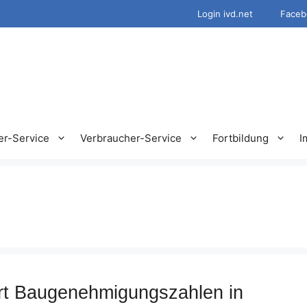
Login ivd.net
Faceb
er-Service
Verbraucher-Service
Fortbildung
I
rt Baugenehmigungszahlen in