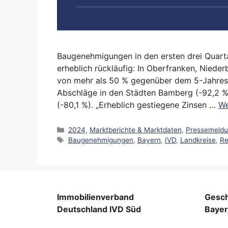
Baugenehmigungen in den ersten drei Quarta
erheblich rückläufig: In Oberfranken, Nied
von mehr als 50 % gegenüber dem 5-Jahresmi
Abschläge in den Städten Bamberg (-92,2 %)
(-80,1 %). „Erheblich gestiegene Zinsen …
We
Kategorien
2024
,
Marktberichte & Marktdaten
,
Pressemeld
Schlagwörter
Baugenehmigungen
,
Bayern
,
IVD
,
Landkreise
,
Re
Immobilienverband
Gesch
Deutschland IVD Süd
Baye