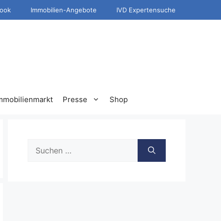
ook
Immobilien-Angebote
IVD Expertensuche
mmobilienmarkt
Presse
Shop
Suche
nach: