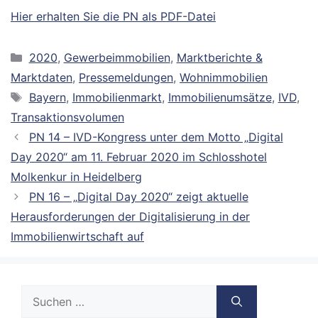
Hier erhalten Sie die PN als PDF-Datei
Kategorien
2020
,
Gewerbeimmobilien
,
Marktberichte &
Marktdaten
,
Pressemeldungen
,
Wohnimmobilien
Schlagwörter
Bayern
,
Immobilienmarkt
,
Immobilienumsätze
,
IVD
,
Transaktionsvolumen
PN 14 – IVD-Kongress unter dem Motto „Digital
Day 2020“ am 11. Februar 2020 im Schlosshotel
Molkenkur in Heidelberg
PN 16 – „Digital Day 2020“ zeigt aktuelle
Herausforderungen der Digitalisierung in der
Immobilienwirtschaft auf
Suche
nach: