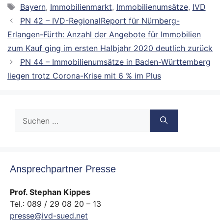
Schlagwörter
Bayern
,
Immobilienmarkt
,
Immobilienumsätze
,
IVD
PN 42 – IVD-RegionalReport für Nürnberg-
Erlangen-Fürth: Anzahl der Angebote für Immobilien
zum Kauf ging im ersten Halbjahr 2020 deutlich zurück
PN 44 – Immobilienumsätze in Baden-Württemberg
liegen trotz Corona-Krise mit 6 % im Plus
Suche
nach:
Ansprechpartner Presse
Prof. Stephan Kippes
Tel.: 089 / 29 08 20 – 13
presse@ivd-sued.net