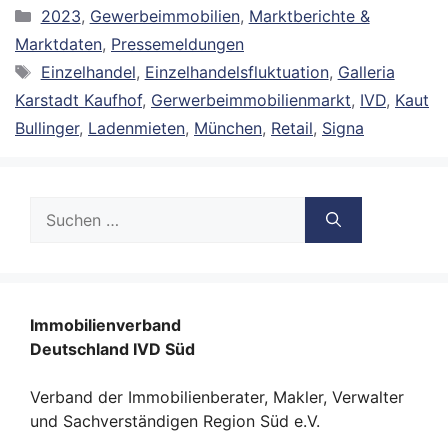
Kategorien
2023
,
Gewerbeimmobilien
,
Marktberichte &
Marktdaten
,
Pressemeldungen
Schlagwörter
Einzelhandel
,
Einzelhandelsfluktuation
,
Galleria
Karstadt Kaufhof
,
Gerwerbeimmobilienmarkt
,
IVD
,
Kaut
Bullinger
,
Ladenmieten
,
München
,
Retail
,
Signa
Suche
nach:
Immobilienverband
Deutschland IVD Süd
Verband der Immobilienberater, Makler, Verwalter
und Sachverständigen Region Süd e.V.