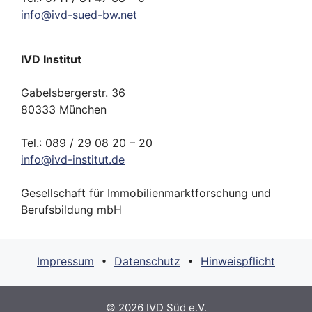
info
@
ivd-
sued-bw.
net
IVD Institut
Gabelsbergerstr. 36
80333 München
Tel.: 089 / 29 08 20 – 20
info
@
ivd-
institut.
de
Gesellschaft für Immobilienmarktforschung und
Berufsbildung mbH
Impressum
Datenschutz
Hinweispflicht
•
•
© 2026
IVD Süd e.V.