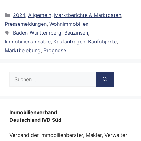
Kategorien
2024
,
Allgemein
,
Marktberichte & Marktdaten
,
Pressemeldungen
,
Wohnimmobilien
Schlagwörter
Baden-Württemberg
,
Bauzinsen
,
Immobilienumsätze
,
Kaufanfragen
,
Kaufobjekte
,
Marktbelebung
,
Prognose
Suche
nach:
Immobilienverband
Deutschland IVD Süd
Verband der Immobilienberater, Makler, Verwalter