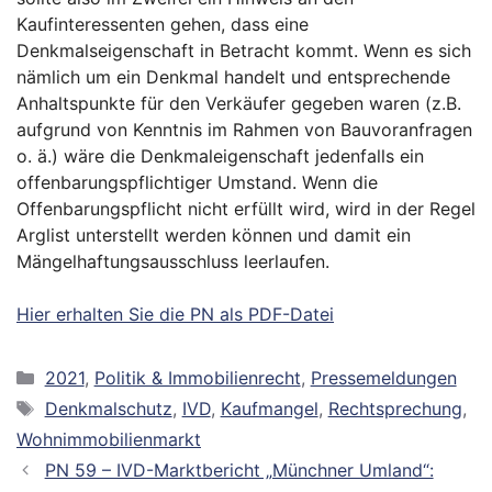
Kaufinteressenten gehen, dass eine
Denkmalseigenschaft in Betracht kommt. Wenn es sich
nämlich um ein Denkmal handelt und entsprechende
Anhaltspunkte für den Verkäufer gegeben waren (z.B.
aufgrund von Kenntnis im Rahmen von Bauvoranfragen
o. ä.) wäre die Denkmaleigenschaft jedenfalls ein
offenbarungspflichtiger Umstand. Wenn die
Offenbarungspflicht nicht erfüllt wird, wird in der Regel
Arglist unterstellt werden können und damit ein
Mängelhaftungsausschluss leerlaufen.
Hier erhalten Sie die PN als PDF-Datei
Kategorien
2021
,
Politik & Immobilienrecht
,
Pressemeldungen
Schlagwörter
Denkmalschutz
,
IVD
,
Kaufmangel
,
Rechtsprechung
,
Wohnimmobilienmarkt
PN 59 – IVD-Marktbericht „Münchner Umland“: