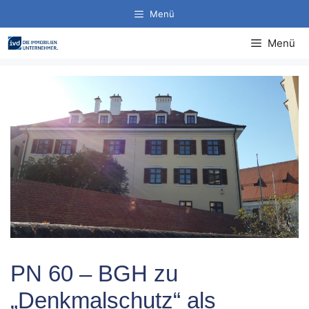
Zum
Menü
Inhalt
springen
Menü
PN 60 – BGH zu
„Denkmalschutz“ als