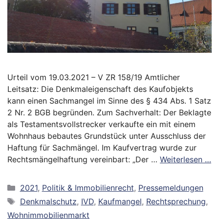
Urteil vom 19.03.2021 – V ZR 158/19 Amtlicher
Leitsatz: Die Denkmaleigenschaft des Kaufobjekts
kann einen Sachmangel im Sinne des § 434 Abs. 1 Satz
2 Nr. 2 BGB begründen. Zum Sachverhalt: Der Beklagte
als Testamentsvollstrecker verkaufte ein mit einem
Wohnhaus bebautes Grundstück unter Ausschluss der
Haftung für Sachmängel. Im Kaufvertrag wurde zur
Rechtsmängelhaftung vereinbart: „Der …
Weiterlesen …
Kategorien
2021
,
Politik & Immobilienrecht
,
Pressemeldungen
Schlagwörter
Denkmalschutz
,
IVD
,
Kaufmangel
,
Rechtsprechung
,
Wohnimmobilienmarkt