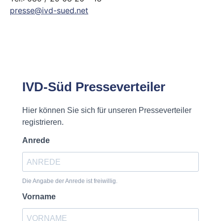
presse@ivd-sued.net