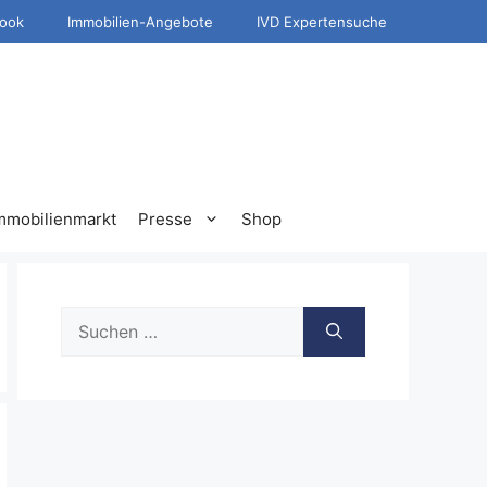
ook
Immobilien-Angebote
IVD Expertensuche
mmobilienmarkt
Presse
Shop
Suche
nach: