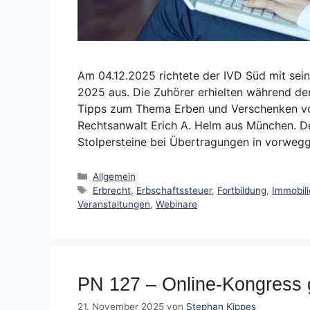
Am 04.12.2025 richtete der IVD Süd mit sei
2025 aus. Die Zuhörer erhielten während der
Tipps zum Thema Erben und Verschenken von
Rechtsanwalt Erich A. Helm aus München. Der
Stolpersteine bei Übertragungen in vorw
Kategorien
Allgemein
Schlagwörter
Erbrecht
,
Erbschaftssteuer
,
Fortbildung
,
Immobili
Veranstaltungen
,
Webinare
PN 127 – Online-Kongress g
21. November 2025
von
Stephan Kippes