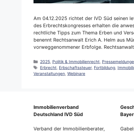
Am 04.12.2025 richtet der IVD Süd seinen l
des Erbrechtskongresses erhalten die anwes
rechtliche Tipps zum Thema Erben und Vers
benennt Rechtsanwalt Erich A. Helm aus Mün
vorweggenommener Erbfolge. Rechtsanwal
Kategorien
2025
,
Politik & Immobilienrecht
,
Pressemeldung
Schlagwörter
Erbrecht
,
Erbschaftssteuer
,
Fortbildung
,
Immobili
Veranstaltungen
,
Webinare
Immobilienverband
Gesch
Deutschland IVD Süd
Baye
Verband der Immobilienberater,
Gabel