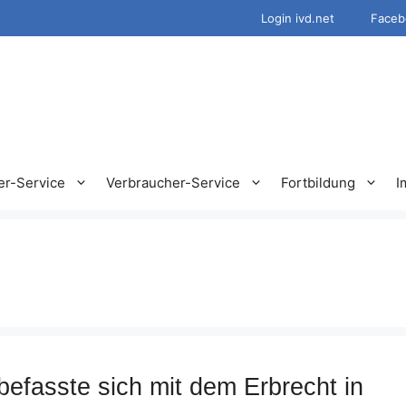
Login ivd.net
Faceb
er-Service
Verbraucher-Service
Fortbildung
I
efasste sich mit dem Erbrecht in