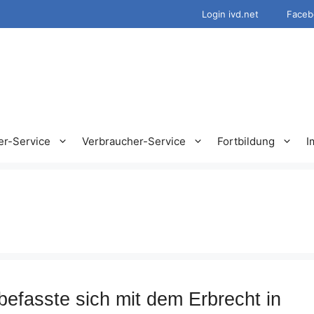
Login ivd.net
Faceb
er-Service
Verbraucher-Service
Fortbildung
I
efasste sich mit dem Erbrecht in