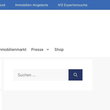
ook
Immobilien-Angebote
IVD Expertensuche
mmobilienmarkt
Presse
Shop
Suche
nach: