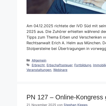
Am 04.12.2025 richtete der IVD Süd mit sei
2025 aus. Die Zuhörer erhielten während der
Tipps zum Thema Erben und Verschenken von
Rechtsanwalt Erich A. Helm aus München. Der
Stolpersteine bei Übertragungen in vorw
Kategorien
Allgemein
Schlagwörter
Erbrecht
,
Erbschaftssteuer
,
Fortbildung
,
Immobili
Veranstaltungen
,
Webinare
PN 127 – Online-Kongress g
21. November 2025
von
Stephan Kippes