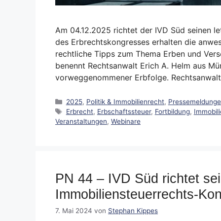
Am 04.12.2025 richtet der IVD Süd seinen l
des Erbrechtskongresses erhalten die anwes
rechtliche Tipps zum Thema Erben und Vers
benennt Rechtsanwalt Erich A. Helm aus Mün
vorweggenommener Erbfolge. Rechtsanwal
Kategorien
2025
,
Politik & Immobilienrecht
,
Pressemeldung
Schlagwörter
Erbrecht
,
Erbschaftssteuer
,
Fortbildung
,
Immobili
Veranstaltungen
,
Webinare
PN 44 – IVD Süd richtet se
Immobiliensteuerrechts-Ko
7. Mai 2024
von
Stephan Kippes