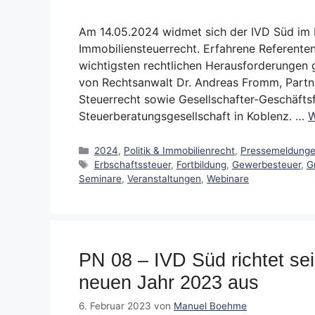
Am 14.05.2024 widmet sich der IVD Süd im
Immobiliensteuerrecht. Erfahrene Referente
wichtigsten rechtlichen Herausforderungen 
von Rechtsanwalt Dr. Andreas Fromm, Partn
Steuerrecht sowie Gesellschafter-Geschäft
Steuerberatungsgesellschaft in Koblenz. …
W
Kategorien
2024
,
Politik & Immobilienrecht
,
Pressemeldung
Schlagwörter
Erbschaftssteuer
,
Fortbildung
,
Gewerbesteuer
,
G
Seminare
,
Veranstaltungen
,
Webinare
PN 08 – IVD Süd richtet se
neuen Jahr 2023 aus
6. Februar 2023
von
Manuel Boehme