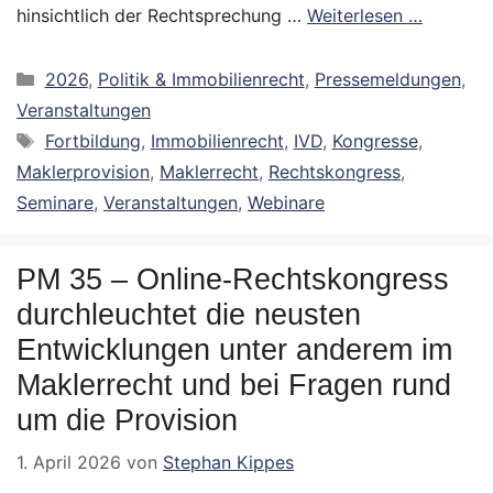
hinsichtlich der Rechtsprechung …
Weiterlesen …
Kategorien
2026
,
Politik & Immobilienrecht
,
Pressemeldungen
,
Veranstaltungen
Schlagwörter
Fortbildung
,
Immobilienrecht
,
IVD
,
Kongresse
,
Maklerprovision
,
Maklerrecht
,
Rechtskongress
,
Seminare
,
Veranstaltungen
,
Webinare
PM 35 – Online-Rechtskongress
durchleuchtet die neusten
Entwicklungen unter anderem im
Maklerrecht und bei Fragen rund
um die Provision
1. April 2026
von
Stephan Kippes