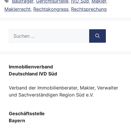
Schlagwörter
Bauträger
,
Gerichtsurteile
,
IVD Süd
,
Makler
,
Maklerrecht
,
Rechtskongress
,
Rechtsprechung
Suche
nach:
Immobilienverband
Deutschland IVD Süd
Verband der Immobilienberater, Makler, Verwalter
und Sachverständigen Region Süd e.V.
Geschäftsstelle
Bayern