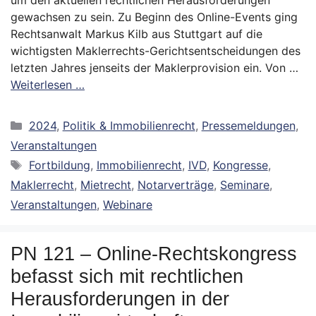
um den aktuellen rechtlichen Herausforderungen
gewachsen zu sein. Zu Beginn des Online-Events ging
Rechtsanwalt Markus Kilb aus Stuttgart auf die
wichtigsten Maklerrechts-Gerichtsentscheidungen des
letzten Jahres jenseits der Maklerprovision ein. Von …
Weiterlesen …
Kategorien
2024
,
Politik & Immobilienrecht
,
Pressemeldungen
,
Veranstaltungen
Schlagwörter
Fortbildung
,
Immobilienrecht
,
IVD
,
Kongresse
,
Maklerrecht
,
Mietrecht
,
Notarverträge
,
Seminare
,
Veranstaltungen
,
Webinare
PN 121 – Online-Rechtskongress
befasst sich mit rechtlichen
Herausforderungen in der