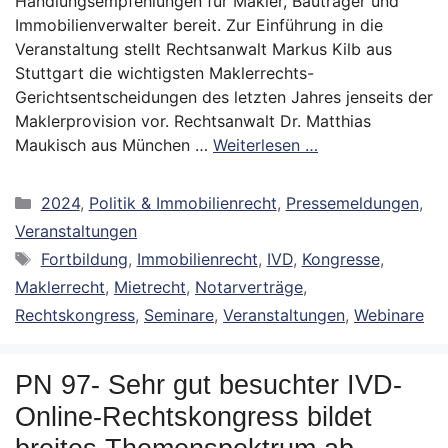
Handlungsempfehlungen für Makler, Bauträger und
Immobilienverwalter bereit. Zur Einführung in die
Veranstaltung stellt Rechtsanwalt Markus Kilb aus
Stuttgart die wichtigsten Maklerrechts-
Gerichtsentscheidungen des letzten Jahres jenseits der
Maklerprovision vor. Rechtsanwalt Dr. Matthias
Maukisch aus München …
Weiterlesen …
Kategorien
2024
,
Politik & Immobilienrecht
,
Pressemeldungen
,
Veranstaltungen
Schlagwörter
Fortbildung
,
Immobilienrecht
,
IVD
,
Kongresse
,
Maklerrecht
,
Mietrecht
,
Notarverträge
,
Rechtskongress
,
Seminare
,
Veranstaltungen
,
Webinare
PN 97- Sehr gut besuchter IVD-
Online-Rechtskongress bildet