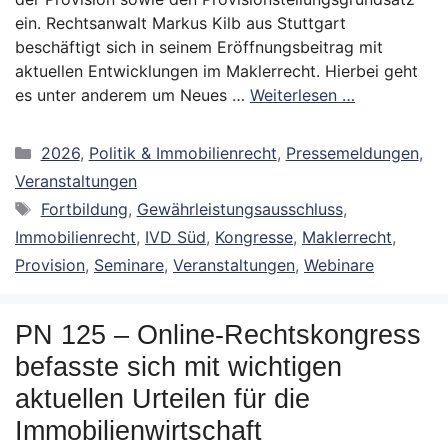
ein. Rechtsanwalt Markus Kilb aus Stuttgart
beschäftigt sich in seinem Eröffnungsbeitrag mit
aktuellen Entwicklungen im Maklerrecht. Hierbei geht
es unter anderem um Neues …
Weiterlesen …
Kategorien
2026
,
Politik & Immobilienrecht
,
Pressemeldungen
,
Veranstaltungen
Schlagwörter
Fortbildung
,
Gewährleistungsausschluss
,
Immobilienrecht
,
IVD Süd
,
Kongresse
,
Maklerrecht
,
Provision
,
Seminare
,
Veranstaltungen
,
Webinare
PN 125 – Online-Rechtskongress
befasste sich mit wichtigen
aktuellen Urteilen für die
Immobilienwirtschaft