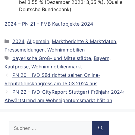
bei 3,55 % (Dezember 2023: 3,65 %). (Quelle:
Deutsche Bundesbank)
2024 – PN 21 – FMB Kaufobjekte 2024
Kategorien
2024
,
Allgemein
,
Marktberichte & Marktdaten
,
Pressemeldungen
,
Wohnimmobilien
Schlagwörter
bayerische Groß- und Mittelstädte
,
Bayern
,
Kaufpreise
,
Wohnimmobilienmarkt
PN 20 – IVD Süd richtet seinen Online-
Reputationskongress am 15.03.2024 aus
PN 22 – IVD-CityReport Stuttgart Frühjahr 2024:
Abwärtstrend am Wohneigentumsmarkt hält an
Suche
nach: