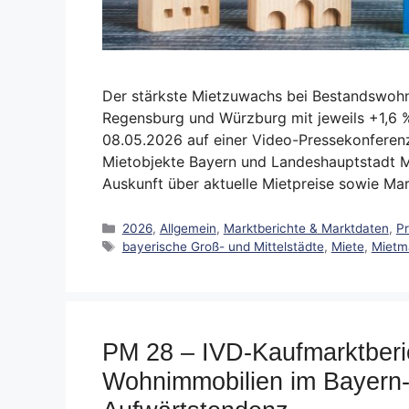
Der stärkste Mietzuwachs bei Bestandswohn
Regensburg und Würzburg mit jeweils +1,6 %
08.05.2026 auf einer Video-Pressekonferenz
Mietobjekte Bayern und Landeshauptstadt Mü
Auskunft über aktuelle Mietpreise sowie M
Kategorien
2026
,
Allgemein
,
Marktberichte & Marktdaten
,
P
Schlagwörter
bayerische Groß- und Mittelstädte
,
Miete
,
Mietm
PM 28 – IVD-Kaufmarktberic
Wohnimmobilien im Bayern-Du