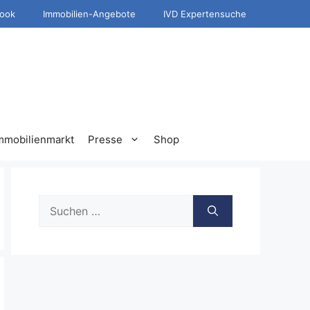
ook
Immobilien-Angebote
IVD Expertensuche
mmobilienmarkt
Presse
Shop
Suche
nach: