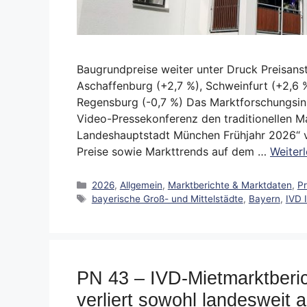
Baugrundpreise weiter unter Druck Preisan
Aschaffenburg (+2,7 %), Schweinfurt (+2,6 
Regensburg (-0,7 %) Das Marktforschungsins
Video-Pressekonferenz den traditionellen M
Landeshauptstadt München Frühjahr 2026“ vo
Preise sowie Markttrends auf dem …
Weiter
Kategorien
2026
,
Allgemein
,
Marktberichte & Marktdaten
,
P
Schlagwörter
bayerische Groß- und Mittelstädte
,
Bayern
,
IVD I
PN 43 – IVD-Mietmarktberic
verliert sowohl landesweit