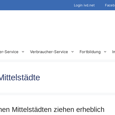
Login ivd.net
Faceb
er-Service
Verbraucher-Service
Fortbildung
I
ittelstädte
en Mittelstädten ziehen erheblich