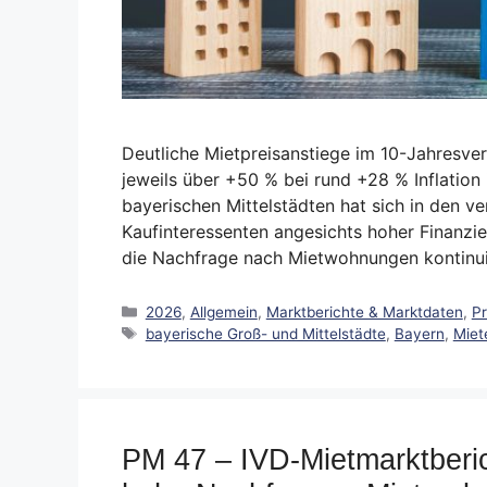
Deutliche Mietpreisanstiege im 10-Jahresv
jeweils über +50 % bei rund +28 % Inflation
bayerischen Mittelstädten hat sich in den 
Kaufinteressenten angesichts hoher Finanzie
die Nachfrage nach Mietwohnungen kontinuier
Kategorien
2026
,
Allgemein
,
Marktberichte & Marktdaten
,
P
Schlagwörter
bayerische Groß- und Mittelstädte
,
Bayern
,
Miet
PM 47 – IVD-Mietmarktberi