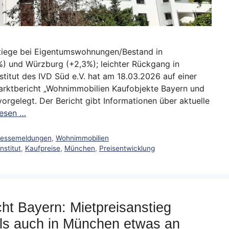
stiege bei Eigentumswohnungen/Bestand in
%) und Würzburg (+2,3%); leichter Rückgang in
titut des IVD Süd e.V. hat am 18.03.2026 auf einer
arktbericht „Wohnimmobilien Kaufobjekte Bayern und
rgelegt. Der Bericht gibt Informationen über aktuelle
lesen …
ressemeldungen
,
Wohnimmobilien
nstitut
,
Kaufpreise
,
München
,
Preisentwicklung
ht Bayern: Mietpreisanstieg
 als auch in München etwas an