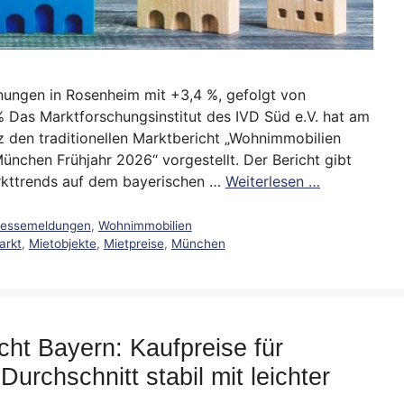
ungen in Rosenheim mit +3,4 %, gefolgt von
 Das Marktforschungsinstitut des IVD Süd e.V. hat am
 den traditionellen Marktbericht „Wohnimmobilien
nchen Frühjahr 2026“ vorgestellt. Der Bericht gibt
arkttrends auf dem bayerischen …
Weiterlesen …
ressemeldungen
,
Wohnimmobilien
arkt
,
Mietobjekte
,
Mietpreise
,
München
ht Bayern: Kaufpreise für
rchschnitt stabil mit leichter