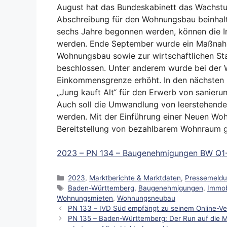
August hat das Bundeskabinett das Wachstu
Abschreibung für den Wohnungsbau beinhalt
sechs Jahre begonnen werden, können die In
werden. Ende September wurde ein Maßnahme
Wohnungsbau sowie zur wirtschaftlichen Sta
beschlossen. Unter anderem wurde bei der 
Einkommensgrenze erhöht. In den nächste
„Jung kauft Alt“ für den Erwerb von sanier
Auch soll die Umwandlung von leerstehende
werden. Mit der Einführung einer Neuen Woh
Bereitstellung von bezahlbarem Wohnraum g
2023 – PN 134 – Baugenehmigungen BW Q1
Kategorien
2023
,
Marktberichte & Marktdaten
,
Pressemeld
Schlagwörter
Baden-Württemberg
,
Baugenehmigungen
,
Immob
Wohnungsmieten
,
Wohnungsneubau
PN 133 – IVD Süd empfängt zu seinem Online-Ve
PN 135 – Baden-Württemberg: Der Run auf die M