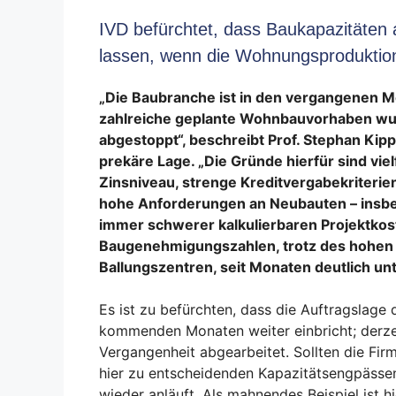
IVD befürchtet, dass Baukapazitäten a
lassen, wenn die Wohnungsproduktion
„Die Baubranche ist in den vergangenen Mo
zahlreiche geplante Wohnbauvorhaben wurd
abgestoppt“, beschreibt Prof. Stephan Kipp
prekäre Lage. „Die Gründe hierfür sind viel
Zinsniveau, strenge Kreditvergabekriteri
hohe Anforderungen an Neubauten – insbes
immer schwerer kalkulierbaren Projektkost
Baugenehmigungszahlen, trotz des hohen
Ballungszentren, seit Monaten deutlich un
Es ist zu befürchten, dass die Auftragslage
kommenden Monaten weiter einbricht; derzei
Vergangenheit abgearbeitet. Sollten die Fir
hier zu entscheidenden Kapazitätsengpäss
wieder anläuft. Als mahnendes Beispiel ist 