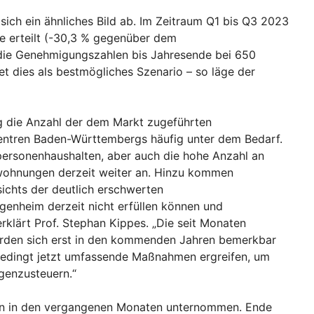
 sich ein ähnliches Bild ab. Im Zeitraum Q1 bis Q3 2023
e erteilt (-30,3 % gegenüber dem
 die Genehmigungszahlen bis Jahresende bei 650
et dies als bestmögliches Szenario – so läge der
g die Anzahl der dem Markt zugeführten
ntren Baden-Württembergs häufig unter dem Bedarf.
personenhaushalten, aber auch die hohe Anzahl an
twohnungen derzeit weiter an. Hinzu kommen
sichts der deutlich erschwerten
enheim derzeit nicht erfüllen können und
klärt Prof. Stephan Kippes. „Die seit Monaten
den sich erst in den kommenden Jahren bemerkbar
edingt jetzt umfassende Maßnahmen ergreifen, um
enzusteuern.“
rden in den vergangenen Monaten unternommen. Ende