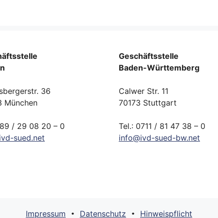
äftsstelle
Geschäftsstelle
rn
Baden-Württemberg
sbergerstr. 36
Calwer Str. 11
3 München
70173 Stuttgart
089 / 29 08 20 – 0
Tel.: 0711 / 81 47 38 – 0
ivd-
sued.
net
info
@
ivd-
sued-bw.
net
Impressum
Datenschutz
Hinweispflicht
•
•