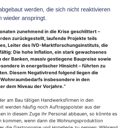
bgebaut werden, die sich nicht reaktivieren
 wieder anspringt.
naten zunehmend in die Krise geschlittert –
en zurückgestellt, laufende Projekte teils
es, Leiter des IVD-Marktforschungsinstituts, die
fältig: Die hohe Inflation, ein stark gewachsenes
en der Banken, massiv gestiegene Baupreise sowie
ondere in energetischer Hinsicht – führten zu
en. Diesem Negativtrend folgend liegen die
 Wohnraumbedarfs insbesondere in den
ter dem Niveau der Vorjahre.“
 der am Bau tätigen Handwerksfirmen in den
t werden häufig noch Auftragspolster aus der
men in diesem Zuge ihr Personal abbauen, so könnte es
en kommen, wenn dann die Wohnungsproduktion
hier die Gastronomie und Hotellerie zu nennen: Während