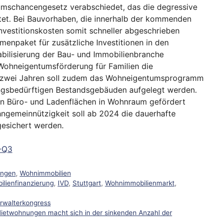
mschancengesetz verabschiedet, das die degressive
et. Bei Bauvorhaben, die innerhalb der kommenden
vestitionskosten somit schneller abgeschrieben
npaket für zusätzliche Investitionen in den
bilisierung der Bau- und Immobilienbranche
Wohneigentumsförderung für Familien die
n zwei Jahren soll zudem das Wohneigentumsprogramm
ungsbedürftigen Bestandsgebäuden aufgelegt werden.
n Büro- und Ladenflächen in Wohnraum gefördert
ngemeinnützigkeit soll ab 2024 die dauerhafte
esichert werden.
-Q3
ungen
,
Wohnimmobilien
ilienfinanzierung
,
IVD
,
Stuttgart
,
Wohnimmobilienmarkt
,
rwalterkongress
ietwohnungen macht sich in der sinkenden Anzahl der