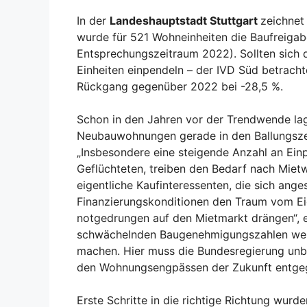
In der
Landeshauptstadt Stuttgart
zeichnet
wurde für 521 Wohneinheiten die Baufreigab
Entsprechungszeitraum 2022). Sollten sich
Einheiten einpendeln – der IVD Süd betracht
Rückgang gegenüber 2022 bei -28,5 %.
Schon in den Jahren vor der Trendwende la
Neubauwohnungen gerade in den Ballungsze
„Insbesondere eine steigende Anzahl an Ein
Geflüchteten, treiben den Bedarf nach Mie
eigentliche Kaufinteressenten, die sich ange
Finanzierungskonditionen den Traum vom Eig
notgedrungen auf den Mietmarkt drängen“, er
schwächelnden Baugenehmigungszahlen wer
machen. Hier muss die Bundesregierung unb
den Wohnungsengpässen der Zukunft entgeg
Erste Schritte in die richtige Richtung wu