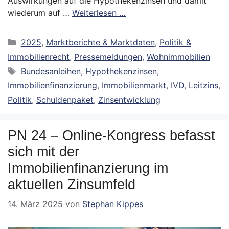
Auswirkungen auf die Hypothekenzinsen und damit
wiederum auf …
Weiterlesen …
Kategorien
2025
,
Marktberichte & Marktdaten
,
Politik &
Immobilienrecht
,
Pressemeldungen
,
Wohnimmobilien
Schlagwörter
Bundesanleihen
,
Hypothekenzinsen
,
Immobilienfinanzierung
,
Immobilienmarkt
,
IVD
,
Leitzins
,
Politik
,
Schuldenpaket
,
Zinsentwicklung
PN 24 – Online-Kongress befasst
sich mit der
Immobilienfinanzierung im
aktuellen Zinsumfeld
14. März 2025
von
Stephan Kippes