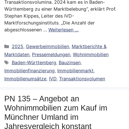
Transaktionsvolumina. 2024 kam es in Baden-
Württemberg zu einer Marktbelebung“, erklärt Prof.
Stephan Kippes, Leiter des IVD-
Marktforschungsinstituts. „Die Anzahl der
abgeschlossenen …
Weiterlesen …
Kategorien
2025
,
Gewerbeimmobilien
,
Marktberichte &
Marktdaten
,
Pressemeldungen
,
Wohnimmobilien
Schlagwörter
Baden-Württemberg
,
Bauzinsen
,
Immobilienfinanzierung
,
Immobilienmarkt
,
Immobilienumsätze
,
IVD
,
Transaktionsvolumen
PN 135 – Angebot an
Wohnimmobilien zum Kauf im
Münchner Umland im
Jahresvergleich konstant