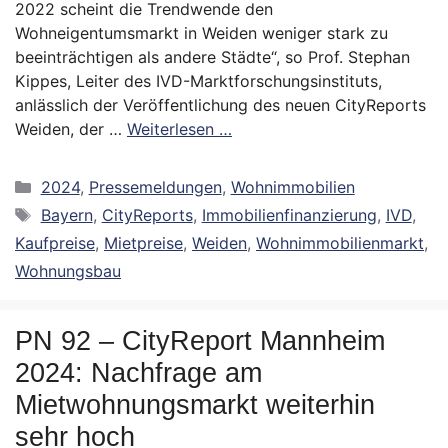
2022 scheint die Trendwende den
Wohneigentumsmarkt in Weiden weniger stark zu
beeinträchtigen als andere Städte“, so Prof. Stephan
Kippes, Leiter des IVD-Marktforschungsinstituts,
anlässlich der Veröffentlichung des neuen CityReports
Weiden, der …
Weiterlesen …
Kategorien
2024
,
Pressemeldungen
,
Wohnimmobilien
Schlagwörter
Bayern
,
CityReports
,
Immobilienfinanzierung
,
IVD
,
Kaufpreise
,
Mietpreise
,
Weiden
,
Wohnimmobilienmarkt
,
Wohnungsbau
PN 92 – CityReport Mannheim
2024: Nachfrage am
Mietwohnungsmarkt weiterhin
sehr hoch