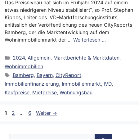
Das Preisniveau hat sich im Frühjahr 2024 auf einem
etwas niedrigeren Niveau stabilisiert“, so Prof. Stephan
Kippes, Leiter des IVD-Marktforschungsinstituts,
anlässlich der Veröffentlichung des neuen CityReports
Bamberg, der die Marktentwicklung auf dem
Wohnimmobilienmarkt der …
Weiterlesen …
Kategorien
2024
,
Allgemein
,
Marktberichte & Marktdaten
,
Wohnimmobilien
Schlagwörter
Bamberg
,
Bayern
,
CityReport
,
Immobilienfinanzierung
,
Immobilienmarkt
,
IVD
,
Kaufpreise
,
Mietpreise
,
Wohnungsbau
Seite
Seite
Seite
1
2
…
6
Weiter
→
Suche