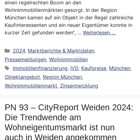
einen regelrechten Boom an den
Wohnimmobilienmärkten gesorgt. In der Region
München kamen auf ein Objekt in der Regel zahlreiche
Kaufinteressenten und ein neuer Eigentümer konnte in
kurzer Zeit gefunden werden“, …
Weiterlesen …
Kategorien
2024
,
Marktberichte & Marktdaten
,
Pressemeldungen
,
Wohnimmobilien
Schlagwörter
Immobilienfinanzierung
,
IVD
,
Kaufpreise
,
München
,
Objektangebot
,
Region München
,
Wohnimmobilienmarkt
,
Zinsentwicklung
PN 93 – CityReport Weiden 2024:
Die Trendwende am
Wohneigentumsmarkt ist nun
auch in Weiden angekommen