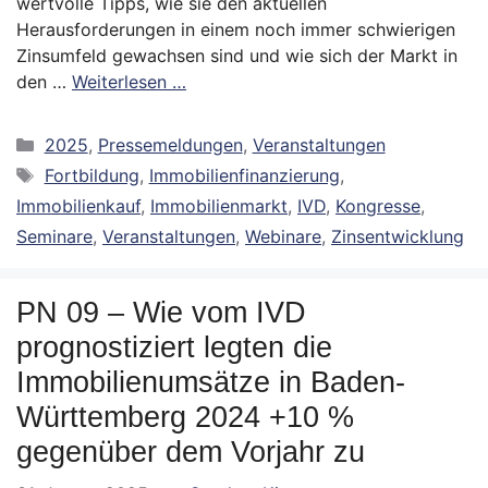
wertvolle Tipps, wie sie den aktuellen
Herausforderungen in einem noch immer schwierigen
Zinsumfeld gewachsen sind und wie sich der Markt in
den …
Weiterlesen …
Kategorien
2025
,
Pressemeldungen
,
Veranstaltungen
Schlagwörter
Fortbildung
,
Immobilienfinanzierung
,
Immobilienkauf
,
Immobilienmarkt
,
IVD
,
Kongresse
,
Seminare
,
Veranstaltungen
,
Webinare
,
Zinsentwicklung
PN 09 – Wie vom IVD
prognostiziert legten die
Immobilienumsätze in Baden-
Württemberg 2024 +10 %
gegenüber dem Vorjahr zu