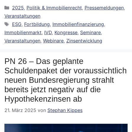
Kategorien
2025
,
Politik & Immobilienrecht
,
Pressemeldungen
,
Veranstaltungen
Schlagwörter
ESG
,
Fortbildung
,
Immobilienfinanzierung
,
Immobilienmarkt
,
IVD
,
Kongresse
,
Seminare
,
Veranstaltungen
,
Webinare
,
Zinsentwicklung
PN 26 – Das geplante
Schuldenpaket der voraussichtlich
neuen Bundesregierung strahlt
bereits jetzt negativ auf die
Hypothekenzinsen ab
21. März 2025
von
Stephan Kippes