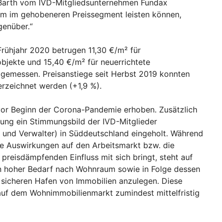
l Barth vom IVD-Mitgliedsunternehmen Fundax
aum im gehobeneren Preissegment leisten können,
genüber.“
rühjahr 2020 betrugen 11,30 €/m² für
jekte und 15,40 €/m² für neuerrichtete
gemessen. Preisanstiege seit Herbst 2019 konnten
rzeichnet werden (+1,9 %).
vor Beginn der Corona-Pandemie erhoben. Zusätzlich
ebung ein Stimmungsbild der IVD-Mitglieder
e und Verwalter) in Süddeutschland eingeholt. Während
de Auswirkungen auf den Arbeitsmarkt bzw. die
preisdämpfenden Einfluss mit sich bringt, steht auf
en hoher Bedarf nach Wohnraum sowie in Folge dessen
 sicheren Hafen von Immobilien anzulegen. Diese
auf dem Wohnimmobilienmarkt zumindest mittelfristig