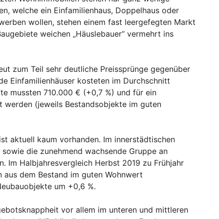
n, welche ein Einfamilienhaus, Doppelhaus oder
erben wollen, stehen einem fast leergefegten Markt
Baugebiete weichen „Häuslebauer“ vermehrt ins
ut zum Teil sehr deutliche Preissprünge gegenüber
e Einfamilienhäuser kosteten im Durchschnitt
te mussten 710.000 € (+0,7 %) und für ein
t werden (jeweils Bestandsobjekte im guten
t aktuell kaum vorhanden. Im innerstädtischen
0+“ sowie die zunehmend wachsende Gruppe an
n. Im Halbjahresvergleich Herbst 2019 zu Frühjahr
n aus dem Bestand im guten Wohnwert
 Neubauobjekte um +0,6 %.
gebotsknappheit vor allem im unteren und mittleren