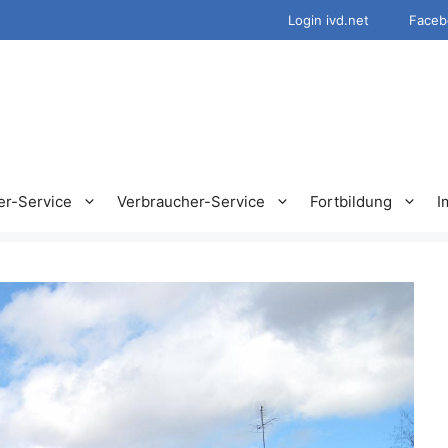
Login ivd.net
Faceb
er-Service
Verbraucher-Service
Fortbildung
I