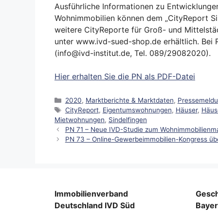
Ausführliche Informationen zu Entwicklunge
Wohnimmobilien können dem „CityReport Si
weitere CityReporte für Groß- und Mittels
unter www.ivd-sued-shop.de erhältlich. Bei 
(info@ivd-institut.de, Tel. 089/29082020).
Hier erhalten Sie die PN als PDF-Datei
Kategorien
2020
,
Marktberichte & Marktdaten
,
Pressemeld
Schlagwörter
CityReport
,
Eigentumswohnungen
,
Häuser
,
Häus
Mietwohnungen
,
Sindelfingen
PN 71 – Neue IVD-Studie zum Wohnimmobilienma
PN 73 – Online-Gewerbeimmobilien-Kongress über
Immobilienverband
Gesch
Deutschland IVD Süd
Baye