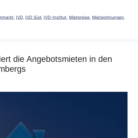
enmarkt
,
IVD
,
IVD Süd
,
IVD-Institut
,
Mietpreise
,
Mietwohnungen
,
iert die Angebotsmieten in den
embergs