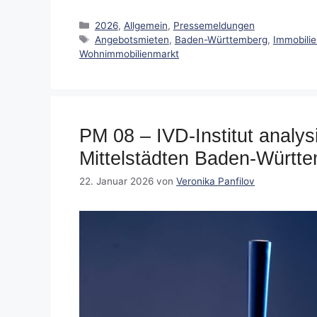
Kategorien
2026
,
Allgemein
,
Pressemeldungen
Schlagwörter
Angebotsmieten
,
Baden-Württemberg
,
Immobili
Wohnimmobilienmarkt
PM 08 – IVD-Institut analys
Mittelstädten Baden-Württ
22. Januar 2026
von
Veronika Panfilov