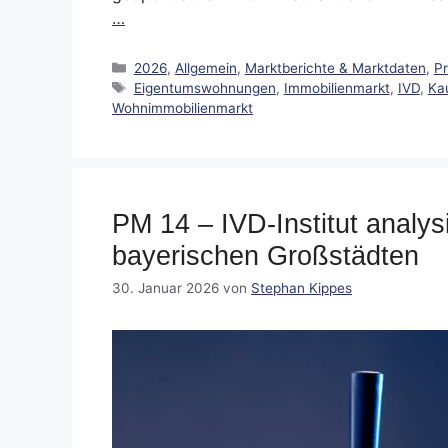
…
Kategorien
2026
,
Allgemein
,
Marktberichte & Marktdaten
,
P
Schlagwörter
Eigentumswohnungen
,
Immobilienmarkt
,
IVD
,
Ka
Wohnimmobilienmarkt
PM 14 – IVD-Institut analys
bayerischen Großstädten
30. Januar 2026
von
Stephan Kippes