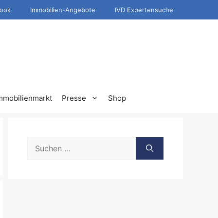
ook
Immobilien-Angebote
IVD Expertensuche
mmobilienmarkt
Presse
Shop
Suche
nach: