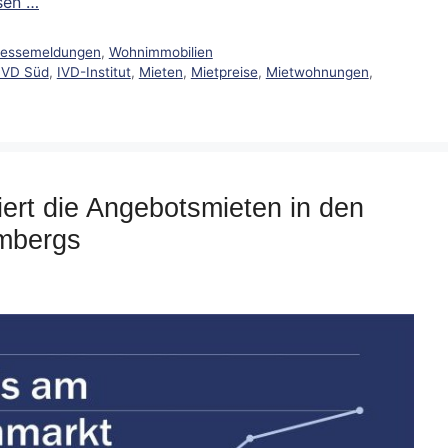
sen …
ressemeldungen
,
Wohnimmobilien
IVD Süd
,
IVD-Institut
,
Mieten
,
Mietpreise
,
Mietwohnungen
,
iert die Angebotsmieten in den
mbergs