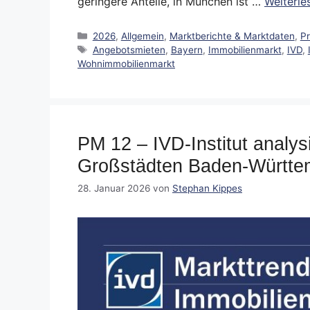
geringere Anteile, in München ist …
Weiterle
Kategorien
2026
,
Allgemein
,
Marktberichte & Marktdaten
,
P
Schlagwörter
Angebotsmieten
,
Bayern
,
Immobilienmarkt
,
IVD
,
Wohnimmobilienmarkt
PM 12 – IVD-Institut analys
Großstädten Baden-Württe
28. Januar 2026
von
Stephan Kippes