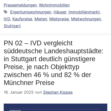
Pressemeldungen
,
Wohnimmobilien
Schlagwörter
Eigentumswohnungen
,
Häuser
,
Immobilienmarkt
,
IVD
,
Kaufpreise
,
Mieten
,
Mietpreise
,
Mietwohnungen
,
Stuttgart
PN 02 – IVD vergleicht
süddeutsche Landeshauptstädte:
in Stuttgart deutlich günstigere
Preise, je nach Objekttyp
zwischen 46 % und 82 % der
Münchner Preise
16. Januar 2025
von
Stephan Kippes