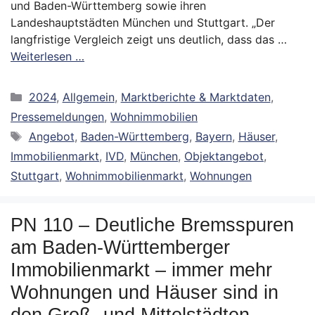
und Baden-Württemberg sowie ihren
Landeshauptstädten München und Stuttgart. „Der
langfristige Vergleich zeigt uns deutlich, dass das …
Weiterlesen …
Kategorien
2024
,
Allgemein
,
Marktberichte & Marktdaten
,
Pressemeldungen
,
Wohnimmobilien
Schlagwörter
Angebot
,
Baden-Württemberg
,
Bayern
,
Häuser
,
Immobilienmarkt
,
IVD
,
München
,
Objektangebot
,
Stuttgart
,
Wohnimmobilienmarkt
,
Wohnungen
PN 110 – Deutliche Bremsspuren
am Baden-Württemberger
Immobilienmarkt – immer mehr
Wohnungen und Häuser sind in