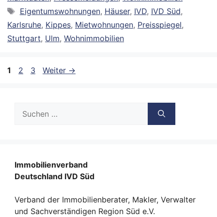
Schlagwörter
Eigentumswohnungen
,
Häuser
,
IVD
,
IVD Süd
,
Karlsruhe
,
Kippes
,
Mietwohnungen
,
Preisspiegel
,
Stuttgart
,
Ulm
,
Wohnimmobilien
Seite
Seite
Seite
1
2
3
Weiter
→
Suche
nach:
Immobilienverband
Deutschland IVD Süd
Verband der Immobilienberater, Makler, Verwalter
und Sachverständigen Region Süd e.V.