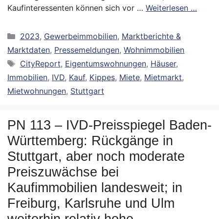
Kaufinteressenten können sich vor …
Weiterlesen …
Kategorien
2023
,
Gewerbeimmobilien
,
Marktberichte &
Marktdaten
,
Pressemeldungen
,
Wohnimmobilien
Schlagwörter
CityReport
,
Eigentumswohnungen
,
Häuser
,
Immobilien
,
IVD
,
Kauf
,
Kippes
,
Miete
,
Mietmarkt
,
Mietwohnungen
,
Stuttgart
PN 113 – IVD-Preisspiegel Baden-
Württemberg: Rückgänge in
Stuttgart, aber noch moderate
Preiszuwächse bei
Kaufimmobilien landesweit; in
Freiburg, Karlsruhe und Ulm