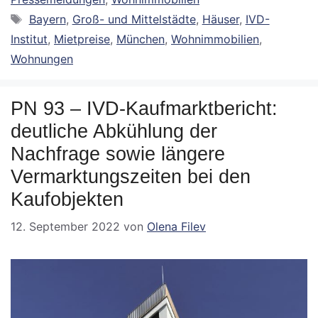
Schlagwörter
Bayern
,
Groß- und Mittelstädte
,
Häuser
,
IVD-
Institut
,
Mietpreise
,
München
,
Wohnimmobilien
,
Wohnungen
PN 93 – IVD-Kaufmarktbericht:
deutliche Abkühlung der
Nachfrage sowie längere
Vermarktungszeiten bei den
Kaufobjekten
12. September 2022
von
Olena Filev