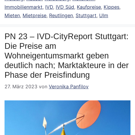
Immobilienmarkt
,
IVD
,
IVD Süd
,
Kaufpreise
,
Kippes
,
Mieten
,
Mietpreise
,
Reutlingen
,
Stuttgart
,
Ulm
PN 23 – IVD-CityReport Stuttgart:
Die Preise am
Wohneigentumsmarkt geben
deutlich nach; Marktakteure in der
Phase der Preisfindung
27. März 2023
von
Veronika Panfilov