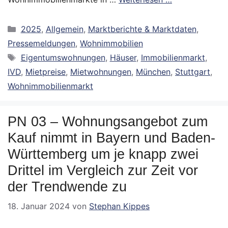
Kategorien
2025
,
Allgemein
,
Marktberichte & Marktdaten
,
Pressemeldungen
,
Wohnimmobilien
Schlagwörter
Eigentumswohnungen
,
Häuser
,
Immobilienmarkt
,
IVD
,
Mietpreise
,
Mietwohnungen
,
München
,
Stuttgart
,
Wohnimmobilienmarkt
PN 03 – Wohnungsangebot zum
Kauf nimmt in Bayern und Baden-
Württemberg um je knapp zwei
Drittel im Vergleich zur Zeit vor
der Trendwende zu
18. Januar 2024
von
Stephan Kippes