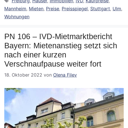
Freiburg
,
Häuser
,
Immobilien
,
IVD
,
Kaufpreise
,
Mannheim
,
Mieten
,
Preise
,
Preisspiegel
,
Stuttgart
,
Ulm
,
Wohnungen
PN 106 – IVD-Mietmarktbericht
Bayern: Mietenanstieg setzt sich
nach einer kurzen
Verschnaufpause weiter fort
18. Oktober 2022
von
Olena Filev