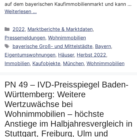
auf dem bayerischen Kaufimmobilienmarkt und kann …
Weiterlesen …
Kategorien
2022
,
Marktberichte & Marktdaten
,
Pressemeldungen
,
Wohnimmobilien
Schlagwörter
bayerische Groß- und Mittelstädte
,
Bayern
,
Eigentumswohnungen
,
Häuser
,
Herbst 2022
,
Immobilien
,
Kaufobjekte
,
München
,
Wohnimmobilien
PN 49 – IVD-Preisspiegel Baden-
Württemberg: Weitere
Wertzuwächse bei
Wohnimmobilien – höchste
Anstiege im Halbjahresvergleich in
Stuttgart, Freiburg, Ulm und