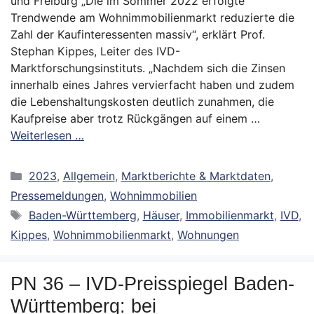
und Freiburg „Die im Sommer 2022 erfolgte
Trendwende am Wohnimmobilienmarkt reduzierte die
Zahl der Kaufinteressenten massiv“, erklärt Prof.
Stephan Kippes, Leiter des IVD-
Marktforschungsinstituts. „Nachdem sich die Zinsen
innerhalb eines Jahres vervierfacht haben und zudem
die Lebenshaltungskosten deutlich zunahmen, die
Kaufpreise aber trotz Rückgängen auf einem …
Weiterlesen …
Kategorien
2023
,
Allgemein
,
Marktberichte & Marktdaten
,
Pressemeldungen
,
Wohnimmobilien
Schlagwörter
Baden-Württemberg
,
Häuser
,
Immobilienmarkt
,
IVD
,
Kippes
,
Wohnimmobilienmarkt
,
Wohnungen
PN 36 – IVD-Preisspiegel Baden-
Württemberg: bei