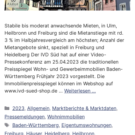
Stabile bis moderat anwachsende Mieten, in Ulm,
Heilbronn und Freiburg sind die Mietanstiege mit rd.
3 % im Halbjahresvergleich am höchsten; Anzahl der
Mietangebote sinkt, speziell in Freiburg und
Heidelberg Der IVD Süd hat auf einer Video-
Pressekonferenz am 25.04.2023 die traditionellen
Preisspiegel Wohn- und Gewerbeimmobilien Baden-
Württemberg Frühjahr 2023 vorgestellt. Die
Immobilienpreisspiegel können im Webshop auf
www.ivd-sued-shop.de …
Weiterlesen …
Kategorien
2023
,
Allgemein
,
Marktberichte & Marktdaten
,
Pressemeldungen
,
Wohnimmobilien
Schlagwörter
Baden-Württemberg
,
Eigentumswohnungen
,
Freiburg
,
Häuser
,
Heidelberg
,
Heilbronn
,