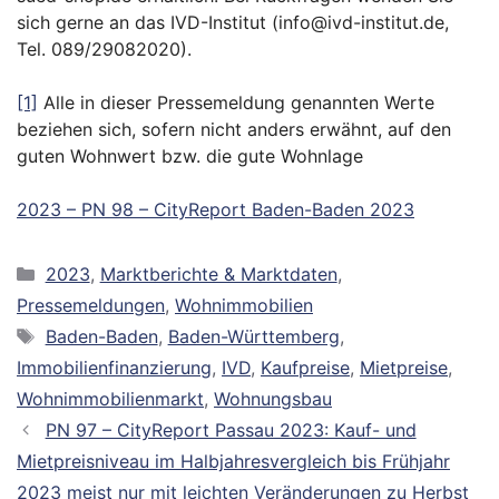
sich gerne an das IVD-Institut (info@ivd-institut.de,
Tel. 089/29082020).
[1]
Alle in dieser Pressemeldung genannten Werte
beziehen sich, sofern nicht anders erwähnt, auf den
guten Wohnwert bzw. die gute Wohnlage
2023 – PN 98 – CityReport Baden-Baden 2023
Kategorien
2023
,
Marktberichte & Marktdaten
,
Pressemeldungen
,
Wohnimmobilien
Schlagwörter
Baden-Baden
,
Baden-Württemberg
,
Immobilienfinanzierung
,
IVD
,
Kaufpreise
,
Mietpreise
,
Wohnimmobilienmarkt
,
Wohnungsbau
PN 97 – CityReport Passau 2023: Kauf- und
Mietpreisniveau im Halbjahresvergleich bis Frühjahr
2023 meist nur mit leichten Veränderungen zu Herbst