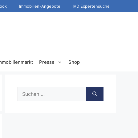
ook
Immobilien-Angebote
IVD Expertensuche
mmobilienmarkt
Presse
Shop
Suche
nach: