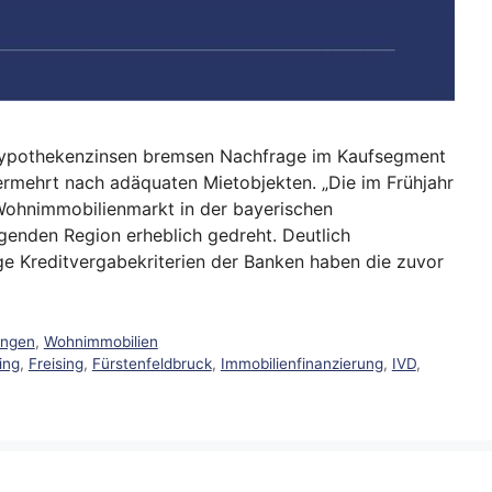
Hypothekenzinsen bremsen Nachfrage im Kaufsegment
vermehrt nach adäquaten Mietobjekten. „Die im Frühjahr
Wohnimmobilienmarkt in der bayerischen
enden Region erheblich gedreht. Deutlich
e Kreditvergabekriterien der Banken haben die zuvor
ungen
,
Wohnimmobilien
ing
,
Freising
,
Fürstenfeldbruck
,
Immobilienfinanzierung
,
IVD
,