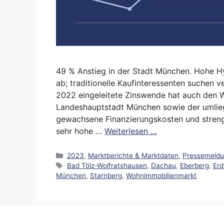
49 % Anstieg in der Stadt München. Hohe 
ab; traditionelle Kaufinteressenten suchen 
2022 eingeleitete Zinswende hat auch den 
Landeshauptstadt München sowie der umlieg
gewachsene Finanzierungskosten und streng
sehr hohe …
Weiterlesen …
Kategorien
2023
,
Marktberichte & Marktdaten
,
Pressemeld
Schlagwörter
Bad Tölz-Wolfratshausen
,
Dachau
,
Eberberg
,
Erd
München
,
Starnberg
,
Wohnimmobilienmarkt