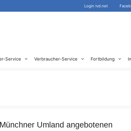
Login ivd.net
Faceb
er-Service
Verbraucher-Service
Fortbildung
I
m Münchner Umland angebotenen