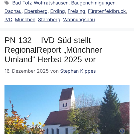
Schlagwörter
Bad Tölz-Wolfratshausen
,
Baugenehmigungen
,
Dachau
,
Ebersberg
,
Erding
,
Freising
,
Fürstenfeldbruck
,
IVD
,
München
,
Starnberg
,
Wohnungsbau
PN 132 – IVD Süd stellt
RegionalReport „Münchner
Umland“ Herbst 2025 vor
16. Dezember 2025
von
Stephan Kippes