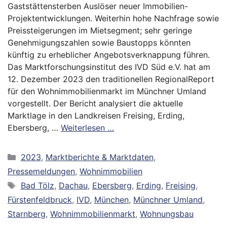
Gaststättensterben Auslöser neuer Immobilien-
Projektentwicklungen. Weiterhin hohe Nachfrage sowie
Preissteigerungen im Mietsegment; sehr geringe
Genehmigungszahlen sowie Baustopps könnten
künftig zu erheblicher Angebotsverknappung führen.
Das Marktforschungsinstitut des IVD Süd e.V. hat am
12. Dezember 2023 den traditionellen RegionalReport
für den Wohnimmobilienmarkt im Münchner Umland
vorgestellt. Der Bericht analysiert die aktuelle
Marktlage in den Landkreisen Freising, Erding,
Ebersberg, …
Weiterlesen …
Kategorien
2023
,
Marktberichte & Marktdaten
,
Pressemeldungen
,
Wohnimmobilien
Schlagwörter
Bad Tölz
,
Dachau
,
Ebersberg
,
Erding
,
Freising
,
Fürstenfeldbruck
,
IVD
,
München
,
Münchner Umland
,
Starnberg
,
Wohnimmobilienmarkt
,
Wohnungsbau