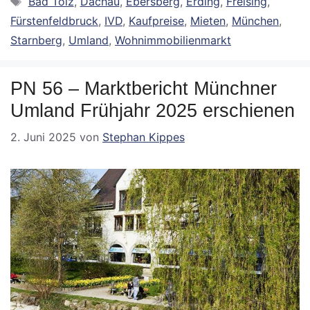
Bad Tölz
,
Dachau
,
Ebersberg
,
Erding
,
Freising
,
Fürstenfeldbruck
,
IVD
,
Kaufpreise
,
Mieten
,
München
,
Starnberg
,
Umland
,
Wohnimmobilienmarkt
PN 56 – Marktbericht Münchner
Umland Frühjahr 2025 erschienen
2. Juni 2025
von
Stephan Kippes