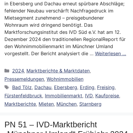
in Ebersberg und Dachau erneut spürbare Abschläge;
fehlender Neubau verschärft Nachfragedruck im
Mietsegment zunehmend – preisgebundener
Wohnraum wird dringend benötigt. Das
Marktforschungsinstitut des IVD Süd e.V. hat am 12.
Dezember 2024 den traditionellen RegionalReport für
den Wohnimmobilienmarkt im Münchner Umland
vorgestellt. Der Bericht analysiert die …
Weiterlesen …
Kategorien
2024
,
Marktberichte & Marktdaten
,
Pressemeldungen
,
Wohnimmobilien
Schlagwörter
Bad Tölz
,
Dachau
,
Ebersberg
,
Erding
,
Freising
,
Fürstenfeldbruck
,
Immobilienmarkt
,
IVD
,
Kaufpreise
,
Marktberichte
,
Mieten
,
München
,
Starnberg
PN 51 – IVD-Marktbericht