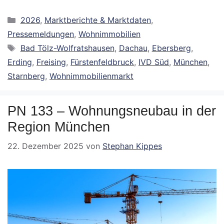
Kategorien
2026
,
Marktberichte & Marktdaten
,
Pressemeldungen
,
Wohnimmobilien
Schlagwörter
Bad Tölz-Wolfratshausen
,
Dachau
,
Ebersberg
,
Erding
,
Freising
,
Fürstenfeldbruck
,
IVD Süd
,
München
,
Starnberg
,
Wohnimmobilienmarkt
PN 133 – Wohnungsneubau in der
Region München
22. Dezember 2025
von
Stephan Kippes