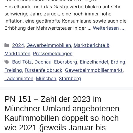
Einzelhandel und das Gastgewerbe blicken auf sehr
schwierige Jahre zurück, eine noch immer hohe
Inflation, eine gedämpfte Konsumlaune sowie auch die
Erhöhung der Mehrwertsteuer in der …
Weiterlesen …
Kategorien
2024
,
Gewerbeimmobilien
,
Marktberichte &
Marktdaten
,
Pressemeldungen
Schlagwörter
Bad Tölz
,
Dachau
,
Ebersberg
,
Einzelhandel
,
Erding
,
Freising
,
Fürstenfeldbruck
,
Gewerbeimmobilienmarkt
,
Ladenmieten
,
München
,
Starnberg
PN 151 – Zahl der 2023 im
Münchner Umland angebotenen
Kaufimmobilien doppelt so hoch
wie 2021 (jeweils Januar bis