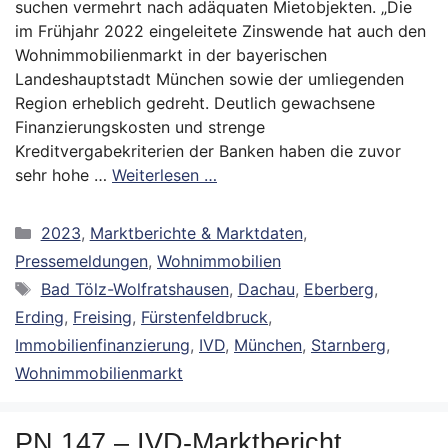
suchen vermehrt nach adäquaten Mietobjekten. „Die
im Frühjahr 2022 eingeleitete Zinswende hat auch den
Wohnimmobilienmarkt in der bayerischen
Landeshauptstadt München sowie der umliegenden
Region erheblich gedreht. Deutlich gewachsene
Finanzierungskosten und strenge
Kreditvergabekriterien der Banken haben die zuvor
sehr hohe …
Weiterlesen …
Kategorien
2023
,
Marktberichte & Marktdaten
,
Pressemeldungen
,
Wohnimmobilien
Schlagwörter
Bad Tölz-Wolfratshausen
,
Dachau
,
Eberberg
,
Erding
,
Freising
,
Fürstenfeldbruck
,
Immobilienfinanzierung
,
IVD
,
München
,
Starnberg
,
Wohnimmobilienmarkt
PN 147 – IVD-Marktbericht