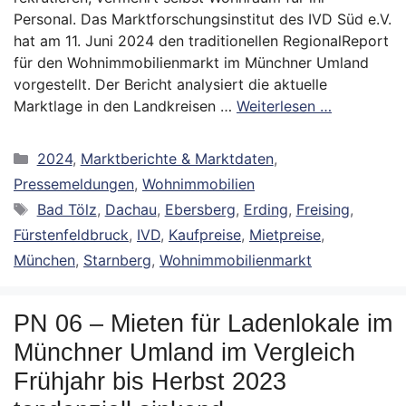
Personal. Das Marktforschungsinstitut des IVD Süd e.V.
hat am 11. Juni 2024 den traditionellen RegionalReport
für den Wohnimmobilienmarkt im Münchner Umland
vorgestellt. Der Bericht analysiert die aktuelle
Marktlage in den Landkreisen …
Weiterlesen …
Kategorien
2024
,
Marktberichte & Marktdaten
,
Pressemeldungen
,
Wohnimmobilien
Schlagwörter
Bad Tölz
,
Dachau
,
Ebersberg
,
Erding
,
Freising
,
Fürstenfeldbruck
,
IVD
,
Kaufpreise
,
Mietpreise
,
München
,
Starnberg
,
Wohnimmobilienmarkt
PN 06 – Mieten für Ladenlokale im
Münchner Umland im Vergleich
Frühjahr bis Herbst 2023