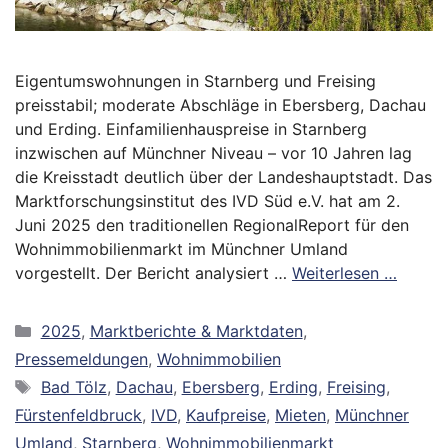
Eigentumswohnungen in Starnberg und Freising
preisstabil; moderate Abschläge in Ebersberg, Dachau
und Erding. Einfamilienhauspreise in Starnberg
inzwischen auf Münchner Niveau – vor 10 Jahren lag
die Kreisstadt deutlich über der Landeshauptstadt. Das
Marktforschungsinstitut des IVD Süd e.V. hat am 2.
Juni 2025 den traditionellen RegionalReport für den
Wohnimmobilienmarkt im Münchner Umland
vorgestellt. Der Bericht analysiert …
Weiterlesen …
Kategorien
2025
,
Marktberichte & Marktdaten
,
Pressemeldungen
,
Wohnimmobilien
Schlagwörter
Bad Tölz
,
Dachau
,
Ebersberg
,
Erding
,
Freising
,
Fürstenfeldbruck
,
IVD
,
Kaufpreise
,
Mieten
,
Münchner
Umland
,
Starnberg
,
Wohnimmobilienmarkt