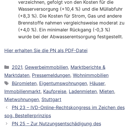
verzeichnen, gefolgt von den Kosten für die
Wasserversorgung (+10,4 %) und die Müllabfuhr
(+8,3 %). Die Kosten für Strom, Gas und andere
Brennstoffe nahmen vergleichsweise moderat zu
(+4,0 %). Ein minimaler Rückgang (-0,3 %)
wurde bei der Abwasserentsorgung festgestellt.
Hier erhalten Sie die PN als PDF-Datei
Kategorien
2021
,
Gewerbeimmobilien
,
Marktberichte &
Marktdaten
,
Pressemeldungen
,
Wohnimmobilien
Schlagwörter
Büromieten
,
Eigentumswohnungen
,
Häuser
,
Immobilienmarkt
,
Kaufpreise
,
Ladenmieten
,
Mieten
,
Mietwohnungen
,
Stuttgart
PN 23 – IVD-Online-Rechtskongress im Zeichen des
sog. Bestellerprinzips
PN 25 – Zur Nutzungsentschädigung des