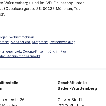
den-Württembergs sind im IVD-Onlineshop unter
ut (Gabelsbergerstr. 36, 80333 München, Tel.
ich.
ungen
,
Wohnimmobilien
preise
,
Marktbericht
,
Mietpreise
,
Preisentwicklung
,
 liegen trotz Corona-Krise mit 6 % im Plus
kalen Wohnimmobilienmarkt
äftsstelle
Geschäftsstelle
rn
Baden-Württemberg
sbergerstr. 36
Calwer Str. 11
3 München
70173 Stuttgart