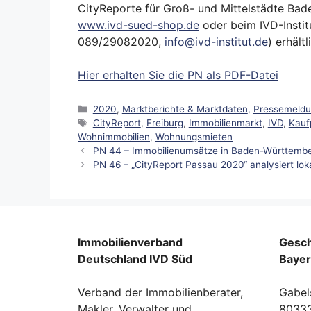
CityReporte für Groß- und Mittelstädte Ba
www.ivd-sued-shop.de
oder beim IVD-Instit
089/29082020,
info@ivd-institut.de
) erhältl
Hier erhalten Sie die PN als PDF-Datei
Kategorien
2020
,
Marktberichte & Marktdaten
,
Pressemeld
Schlagwörter
CityReport
,
Freiburg
,
Immobilienmarkt
,
IVD
,
Kauf
Wohnimmobilien
,
Wohnungsmieten
PN 44 – Immobilienumsätze in Baden-Württemberg
PN 46 – „CityReport Passau 2020“ analysiert lo
Immobilienverband
Gesch
Deutschland IVD Süd
Baye
Verband der Immobilienberater,
Gabel
Makler, Verwalter und
8033