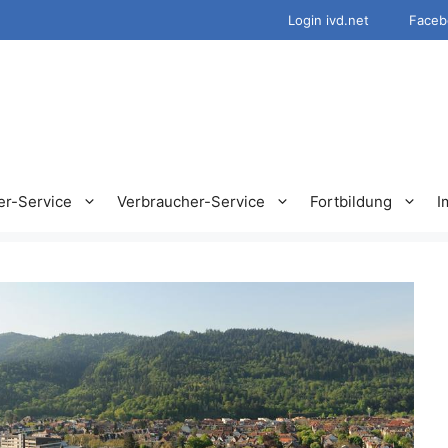
Login ivd.net
Faceb
er-Service
Verbraucher-Service
Fortbildung
I