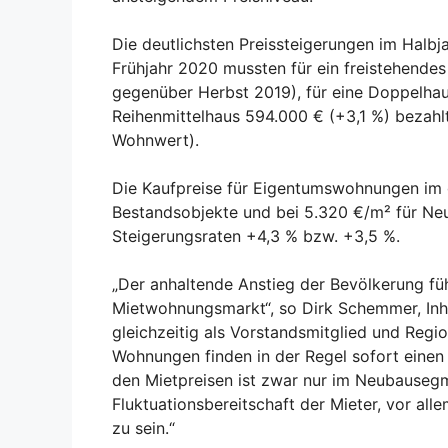
Die deutlichsten Preissteigerungen im Halbj
Frühjahr 2020 mussten für ein freistehende
gegenüber Herbst 2019), für eine Doppelhau
Reihenmittelhaus 594.000 € (+3,1 %) bezahl
Wohnwert).
Die Kaufpreise für Eigentumswohnungen im g
Bestandsobjekte und bei 5.320 €/m² für Ne
Steigerungsraten +4,3 % bzw. +3,5 %.
„Der anhaltende Anstieg der Bevölkerung fü
Mietwohnungsmarkt“, so Dirk Schemmer, Inh
gleichzeitig als Vorstandsmitglied und Regio
Wohnungen finden in der Regel sofort einen
den Mietpreisen ist zwar nur im Neubausegm
Fluktuationsbereitschaft der Mieter, vor all
zu sein.“