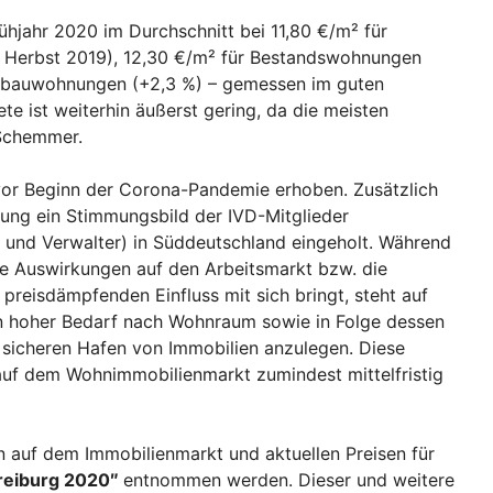
ühjahr 2020 im Durchschnitt bei 11,80 €/m² für
 Herbst 2019), 12,30 €/m² für Bestandswohnungen
eubauwohnungen (+2,3 %) – gemessen im guten
e ist weiterhin äußerst gering, da die meisten
 Schemmer.
vor Beginn der Corona-Pandemie erhoben. Zusätzlich
ebung ein Stimmungsbild der IVD-Mitglieder
e und Verwalter) in Süddeutschland eingeholt. Während
de Auswirkungen auf den Arbeitsmarkt bzw. die
preisdämpfenden Einfluss mit sich bringt, steht auf
en hoher Bedarf nach Wohnraum sowie in Folge dessen
 sicheren Hafen von Immobilien anzulegen. Diese
auf dem Wohnimmobilienmarkt zumindest mittelfristig
n auf dem Immobilienmarkt und aktuellen Preisen für
Freiburg 2020″
entnommen werden. Dieser und weitere