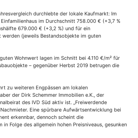
ahresvergleich durchlebte der lokale Kaufmarkt: Im
s Einfamilienhaus im Durchschnitt 758.000 € (+3,7 %
shälfte 679.000 € (+3,2 %) und für ein
t werden (jeweils Bestandsobjekte im guten
uten Wohnwert lagen im Schnitt bei 4.110 €/m² für
ubauobjekte – gegenüber Herbst 2019 betrugen die
hrt zu weiteren Engpässen am lokalen
aber der Dirk Schemmer Immobilien e.K., der
nalbeirat des IVD Süd aktiv ist. „Freiwerdende
 Nachmieter. Eine spürbare Aufwärtsentwicklung bei
ent erkennbar, dennoch scheint die
em in Folge des allgemein hohen Preisniveaus, gesunken