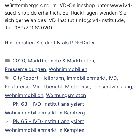
Württembergs sind im IVD-Onlineshop unter www.ivd-
sued-shop.de erhältlich. Bei Rückfragen wenden Sie
sich gerne an das IVD-Institut (info@ivd-institut.de,
Tel. 089/29082020).
Hier erhalten Sie die PN als PDF-Datei
Kategorien
2020
,
Marktberichte & Marktdaten
,
Pressemeldungen
,
Wohnimmobilien
Schlagwörter
CityReport
,
Heilbronn
,
Immobilienmarkt
,
IVD
,
Kaufpreise
,
Marktbericht
,
Mietpreise
,
Preisentwicklung
,
Wohnimmobilien
,
Wohnungsmieten
PN 63 – IVD-Institut analysiert
Wohnimmobilienmarkt in Bamberg
PN 65 – IVD-Institut analysiert
Wohnimmobilienmarkt in Kempten