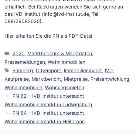
erhältlich. Bei Rückfragen wenden Sie sich gerne an
das IVD-Institut (info@ivd-institut.de, Tel.
089/29082020).
Hier erhalten Sie die PN als PDF-Datei
Kategorien
2020
,
Marktberichte & Marktdaten
,
Pressemeldungen
,
Wohnimmobilien
Schlagwörter
Bamberg
,
CityReport
,
Immobilienmarkt
,
IVD
,
Kaufpreise
,
Marktbericht
,
Mietpreise
,
Preisentwicklung
,
Wohnimmobilien
,
Wohnungsmieten
PN 62 – IVD-Institut untersucht
Wohnimmobilienmarkt in Ludwigsburg
PN 64 – IVD-Institut untersucht
Wohnimmobilienmarkt in Heilbronn