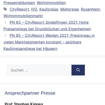
Pressemeldungen
,
Wohnimmobilien
Schlagwörter
CityReport
,
IVD
,
Kaufpreise
,
Mietpreise
,
Rosenheim
,
Wohnimmobilienmarkt
PN 83 – CityReport Sindelfingen 2021: Hohe
Preisanstiege bei Grundstücken und Eigenheimen
PN 85 – CityReport Weiden 2021: Preisniveau in
vielen Marktsegmenten konstant – spürbare
Kaufpreisanstiege bei Häusern
Suche
nach:
Ansprechpartner Presse
Prof. Stephan Kippes