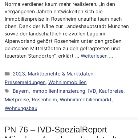
Normalverdiener kaum mehr realisieren. „In den
vergangenen Jahren entwickelten sich die
Immobilienpreise in Rosenheim unaufhaltsam nach
oben. Dank der Nähe zur Landeshauptstadt München
sowie der landschaftlich reizvollen Lage im
Alpenvorland gehört Rosenheim unter den großen
deutschen Mittelstädten zu den gefragtesten und
teuersten Standorten“, erklärt …
Weiterlesen …
Kategorien
2023
,
Marktberichte & Marktdaten
,
Pressemeldungen
,
Wohnimmobilien
Schlagwörter
Bayern
,
Immobilienfinanzierung
,
IVD
,
Kaufpreise
,
Mietpreise
,
Rosenheim
,
Wohnimmobilienmarkt
,
Wohnungsbau
PN 76 – IVD-SpezialReport