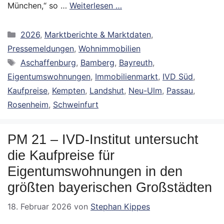
München,“ so …
Weiterlesen …
Kategorien
2026
,
Marktberichte & Marktdaten
,
Pressemeldungen
,
Wohnimmobilien
Schlagwörter
Aschaffenburg
,
Bamberg
,
Bayreuth
,
Eigentumswohnungen
,
Immobilienmarkt
,
IVD Süd
,
Kaufpreise
,
Kempten
,
Landshut
,
Neu-Ulm
,
Passau
,
Rosenheim
,
Schweinfurt
PM 21 – IVD-Institut untersucht
die Kaufpreise für
Eigentumswohnungen in den
größten bayerischen Großstädten
18. Februar 2026
von
Stephan Kippes