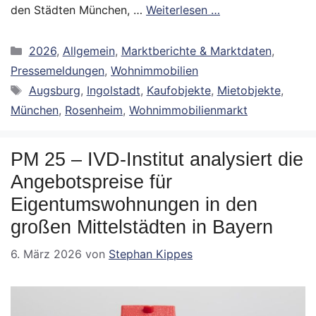
den Städten München, …
Weiterlesen …
Kategorien
2026
,
Allgemein
,
Marktberichte & Marktdaten
,
Pressemeldungen
,
Wohnimmobilien
Schlagwörter
Augsburg
,
Ingolstadt
,
Kaufobjekte
,
Mietobjekte
,
München
,
Rosenheim
,
Wohnimmobilienmarkt
PM 25 – IVD-Institut analysiert die
Angebotspreise für
Eigentumswohnungen in den
großen Mittelstädten in Bayern
6. März 2026
von
Stephan Kippes