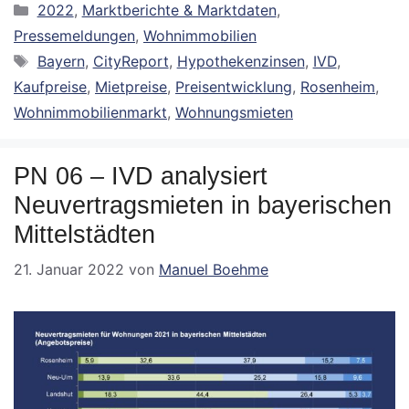
Kategorien
2022
,
Marktberichte & Marktdaten
,
Pressemeldungen
,
Wohnimmobilien
Schlagwörter
Bayern
,
CityReport
,
Hypothekenzinsen
,
IVD
,
Kaufpreise
,
Mietpreise
,
Preisentwicklung
,
Rosenheim
,
Wohnimmobilienmarkt
,
Wohnungsmieten
PN 06 – IVD analysiert
Neuvertragsmieten in bayerischen
Mittelstädten
21. Januar 2022
von
Manuel Boehme