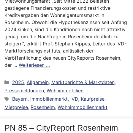
Mietwohnungsmarkt „Seit Mitte 2022 belasten
gestiegene Finanzierungskosten und restriktive
Kreditvergaben den Wohneigentumsmarkt in
Rosenheim. Obwohl die Hypothekenzinsen seit Anfang
2024 sinken, sind die Konditionen noch nicht attraktiv
genug, um die Nachfrage in Rosenheim deutlich zu
steigern“, erklärt Prof. Stephan Kippes, Leiter des IVD-
Marktforschungsinstituts, anlässlich der
Veröffentlichung des neuen CityReports Rosenheim,
der …
Weiterlesen …
Kategorien
2025
,
Allgemein
,
Marktberichte & Marktdaten
,
Pressemeldungen
,
Wohnimmobilien
Schlagwörter
Bayern
,
Immobilienmarkt
,
IVD
,
Kaufpreise
,
Mietpreise
,
Rosenheim
,
Wohnimmobilienmarkt
PN 85 – CityReport Rosenheim