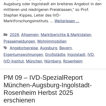
Augsburg oder Ingolstadt ein breiteres Angebot in den
mittleren und niedrigeren Preisklassen,“ so Prof.
Stephan Kippes, Leiter des IVD-
Marktforschungsinstituts. …
Weiterlesen …
Kategorien
2026
,
Allgemein
,
Marktberichte & Marktdaten
,
Pressemeldungen
,
Wohnimmobilien
Schlagwörter
Angebotspreise
,
Augsburg
,
Bayern
,
Eigentumswohnungen
,
Großstädte
,
Ingolstadt
,
IVD
,
IVD-Institut
,
München
,
Nürnberg
,
Rosenheim
PM 09 – IVD-SpezialReport
München-Augsburg-Ingolstadt-
Rosenheim Herbst 2025
erschienen