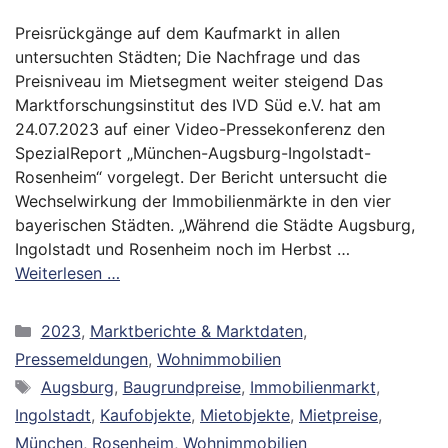
Preisrückgänge auf dem Kaufmarkt in allen
untersuchten Städten; Die Nachfrage und das
Preisniveau im Mietsegment weiter steigend Das
Marktforschungsinstitut des IVD Süd e.V. hat am
24.07.2023 auf einer Video-Pressekonferenz den
SpezialReport „München-Augsburg-Ingolstadt-
Rosenheim“ vorgelegt. Der Bericht untersucht die
Wechselwirkung der Immobilienmärkte in den vier
bayerischen Städten. „Während die Städte Augsburg,
Ingolstadt und Rosenheim noch im Herbst …
Weiterlesen …
Kategorien
2023
,
Marktberichte & Marktdaten
,
Pressemeldungen
,
Wohnimmobilien
Schlagwörter
Augsburg
,
Baugrundpreise
,
Immobilienmarkt
,
Ingolstadt
,
Kaufobjekte
,
Mietobjekte
,
Mietpreise
,
München
,
Rosenheim
,
Wohnimmobilien