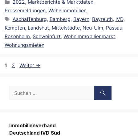
Kategorien
2022
,
Marktberichte & Marktdaten
,
Pressemeldungen
,
Wohnimmobilien
Schlagwörter
Aschaffenburg
,
Bamberg
,
Bayern
,
Bayreuth
,
IVD
,
Kempten
,
Landshut
,
Mittelstädte
,
Neu-Ulm
,
Passau
,
Rosenheim
,
Schweinfurt
,
Wohnimmobilienmarkt
,
Wohnungsmieten
Seite
Seite
1
2
Weiter
→
Suche
nach:
Immobilienverband
Deutschland IVD Süd