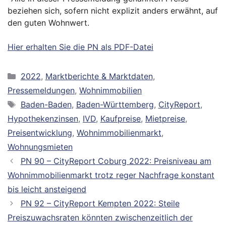
beziehen sich, sofern nicht explizit anders erwähnt, auf
den guten Wohnwert.
Hier erhalten Sie die PN als PDF-Datei
Kategorien
2022
,
Marktberichte & Marktdaten
,
Pressemeldungen
,
Wohnimmobilien
Schlagwörter
Baden-Baden
,
Baden-Württemberg
,
CityReport
,
Hypothekenzinsen
,
IVD
,
Kaufpreise
,
Mietpreise
,
Preisentwicklung
,
Wohnimmobilienmarkt
,
Wohnungsmieten
PN 90 – CityReport Coburg 2022: Preisniveau am
Wohnimmobilienmarkt trotz reger Nachfrage konstant
bis leicht ansteigend
PN 92 – CityReport Kempten 2022: Steile
Preiszuwachsraten könnten zwischenzeitlich der