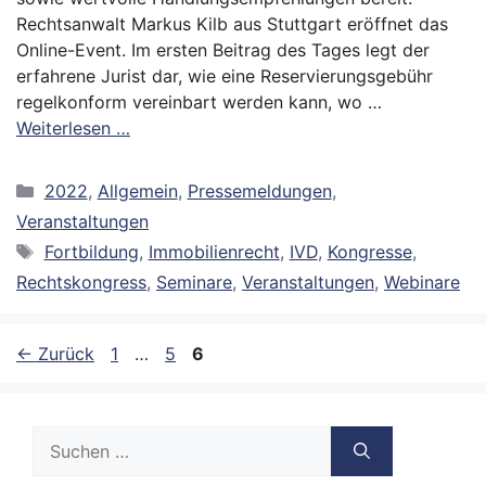
Rechtsanwalt Markus Kilb aus Stuttgart eröffnet das
Online-Event. Im ersten Beitrag des Tages legt der
erfahrene Jurist dar, wie eine Reservierungsgebühr
regelkonform vereinbart werden kann, wo …
Weiterlesen …
Kategorien
2022
,
Allgemein
,
Pressemeldungen
,
Veranstaltungen
Schlagwörter
Fortbildung
,
Immobilienrecht
,
IVD
,
Kongresse
,
Rechtskongress
,
Seminare
,
Veranstaltungen
,
Webinare
Seite
Seite
Seite
←
Zurück
1
…
5
6
Suche
nach: