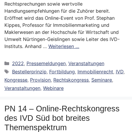
Rechtsprechungen sowie wertvolle
Handlungsempfehlungen für die Zuhörer bereit.
Eröffnet wird das Online-Event von Prof. Stephan
Kippes, Professor für Immobilienmarketing und
Maklerwesen an der Hochschule für Wirtschaft und
Umwelt Nürtingen-Geislingen sowie Leiter des IVD-
Instituts. Anhand …
Weiterlesen …
Kategorien
2022
,
Pressemeldungen
,
Veranstaltungen
Schlagwörter
Bestellerprinzip
,
Fortbildung
,
Immobilienrecht
,
IVD
,
Kongresse
,
Provision
,
Rechtskongress
,
Seminare
,
Veranstaltungen
,
Webinare
PN 14 – Online-Rechtskongress
des IVD Süd bot breites
Themenspektrum