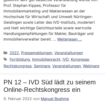
Prof. Stephan Kippes, Professor für
Immobilienmarketing und Maklerwesen an der
Hochschule für Wirtschaft und Umwelt Nürtingen-
Geislingen sowie Leiter des IVD-Instituts, moderiert
und hielt wichtige Gerichtsurteile sowie wertvolle
Handlungsempfehlungen für Makler, Bauträger und
Immobilienverwalter bereit. …
Weiterlesen …
Kategorien
2022
,
Pressemeldungen
,
Veranstaltungen
Schlagwörter
Fortbildung
,
Immobilienrecht
,
IVD
,
Kongresse
,
Rechtskongress
,
Seminare
,
Veranstaltungen
,
Webinare
PN 12 – IVD Süd lädt zu seinem
Online-Rechtskongress ein
9. Februar 2022
von
Manuel Boehme