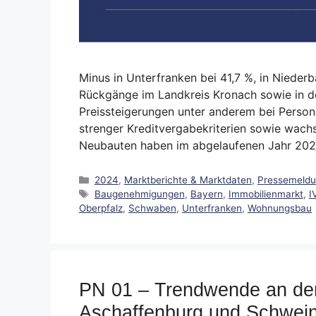
Minus in Unterfranken bei 41,7 %, in Nieder
Rückgänge im Landkreis Kronach sowie in 
Preissteigerungen unter anderem bei Persona
strenger Kreditvergabekriterien sowie wac
Neubauten haben im abgelaufenen Jahr 202
Kategorien
2024
,
Marktberichte & Marktdaten
,
Pressemeld
Schlagwörter
Baugenehmigungen
,
Bayern
,
Immobilienmarkt
,
I
Oberpfalz
,
Schwaben
,
Unterfranken
,
Wohnungsbau
PN 01 – Trendwende an de
Aschaffenburg und Schwein