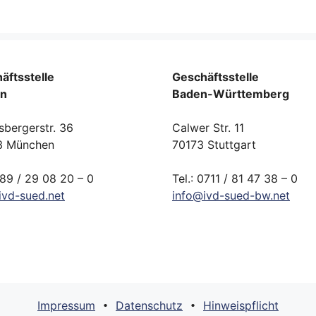
äftsstelle
Geschäftsstelle
rn
Baden-Württemberg
sbergerstr. 36
Calwer Str. 11
3 München
70173 Stuttgart
089 / 29 08 20 – 0
Tel.: 0711 / 81 47 38 – 0
ivd-
sued.
net
info
@
ivd-
sued-bw.
net
Impressum
Datenschutz
Hinweispflicht
•
•