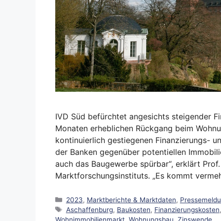
IVD Süd befürchtet angesichts steigender 
Monaten erheblichen Rückgang beim Wohnu
kontinuierlich gestiegenen Finanzierungs- u
der Banken gegenüber potentiellen Immobili
auch das Baugewerbe spürbar“, erklärt Prof.
Marktforschungsinstituts. „Es kommt verme
Kategorien
2023
,
Marktberichte & Marktdaten
,
Pressemeld
Schlagwörter
Aschaffenburg
,
Baukosten
,
Finanzierungskosten
Wohnimmobilienmarkt
,
Wohnungsbau
,
Zinswende