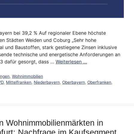
bayern bei 39,2 % Auf regionaler Ebene höchste
den Städten Weiden und Coburg „Sehr hohe
l und Baustoffen, stark gestiegene Zinsen inklusive
hsende technische und energetische Anforderungen an
3 dafür gesorgt, dass …
Weiterlesen …
ungen
,
Wohnimmobilien
VD
,
Mittelfranken
,
Niederbayern
,
Oberbayern
,
Oberfranken
,
n Wohnimmobilienmärkten in
furt: Nachfrage im Kaufsegment