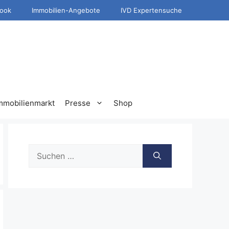
ook
Immobilien-Angebote
IVD Expertensuche
mmobilienmarkt
Presse
Shop
Suche
nach: