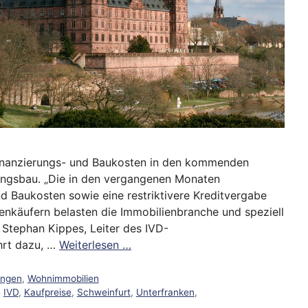
Finanzierungs- und Baukosten in den kommenden
ngsbau. „Die in den vergangenen Monaten
nd Baukosten sowie eine restriktivere Kreditvergabe
enkäufern belasten die Immobilienbranche und speziell
 Stephan Kippes, Leiter des IVD-
hrt dazu, …
Weiterlesen …
ungen
,
Wohnimmobilien
,
IVD
,
Kaufpreise
,
Schweinfurt
,
Unterfranken
,