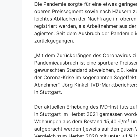
Die Pandemie sorgte für eine etwas gering
oberen Preissegment sowie nach Häusern zur
leichtes Abflachen der Nachfrage im oberen
registriert werden, als Arbeitnehmer aus d
agierten. Seit dem Ausbruch der Pandemie i
zurückgegangen.
„Mit dem Zurückdrängen des Coronavirus zie
Pandemieausbruch ist eine spürbare Preissen
gewünschten Standard abweichen, z.B. kein
der Corona-Krise im sogenannten Sogeffekt 
Abnehmer“, Jörg Kinkel, IVD-Marktberichters
in Stuttgart.
Der aktuellen Erhebung des IVD-Instituts zu
in Stuttgart im Herbst 2021 gemessen word
Wohnungen aus dem Bestand 15,40 €/m² und
aufgebracht werden (jeweils auf den guten 
Vergleich zum Herbst 2020 mit unter +1 % i