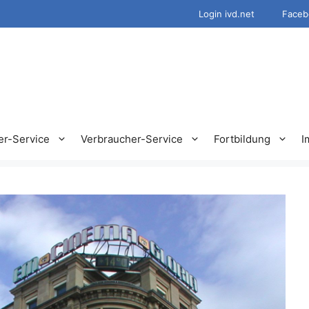
Login ivd.net
Faceb
er-Service
Verbraucher-Service
Fortbildung
I