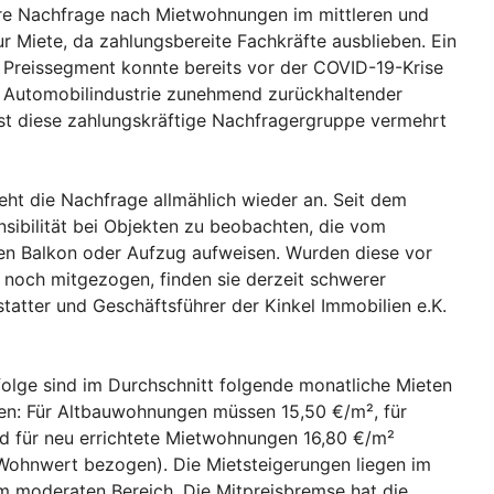
ere Nachfrage nach Mietwohnungen im mittleren und
 Miete, da zahlungsbereite Fachkräfte ausblieben. Ein
 Preissegment konnte bereits vor der COVID-19-Krise
er Automobilindustrie zunehmend zurückhaltender
st diese zahlungskräftige Nachfragergruppe vermehrt
ht die Nachfrage allmählich wieder an. Seit dem
sibilität bei Objekten zu beobachten, die vom
en Balkon oder Aufzug aufweisen. Wurden diese vor
noch mitgezogen, finden sie derzeit schwerer
tatter und Geschäftsführer der Kinkel Immobilien e.K.
folge sind im Durchschnitt folgende monatliche Mieten
en: Für Altbauwohnungen müssen 15,50 €/m², für
 für neu errichtete Mietwohnungen 16,80 €/m²
Wohnwert bezogen). Die Mietsteigerungen liegen im
m moderaten Bereich. Die Mitpreisbremse hat die