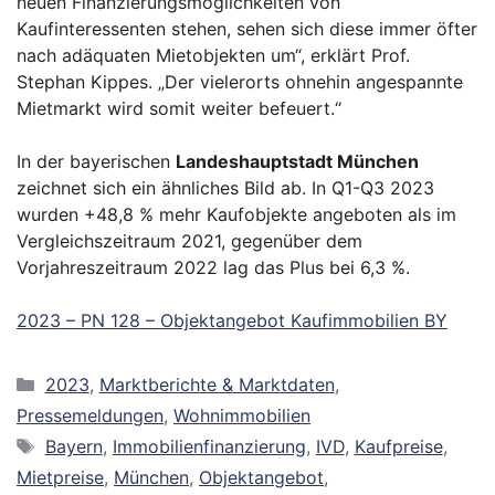
neuen Finanzierungsmöglichkeiten von
Kaufinteressenten stehen, sehen sich diese immer öfter
nach adäquaten Mietobjekten um“, erklärt Prof.
Stephan Kippes. „Der vielerorts ohnehin angespannte
Mietmarkt wird somit weiter befeuert.“
In der bayerischen
Landeshauptstadt München
zeichnet sich ein ähnliches Bild ab. In Q1-Q3 2023
wurden +48,8 % mehr Kaufobjekte angeboten als im
Vergleichszeitraum 2021, gegenüber dem
Vorjahreszeitraum 2022 lag das Plus bei 6,3 %.
2023 – PN 128 – Objektangebot Kaufimmobilien BY
Kategorien
2023
,
Marktberichte & Marktdaten
,
Pressemeldungen
,
Wohnimmobilien
Schlagwörter
Bayern
,
Immobilienfinanzierung
,
IVD
,
Kaufpreise
,
Mietpreise
,
München
,
Objektangebot
,