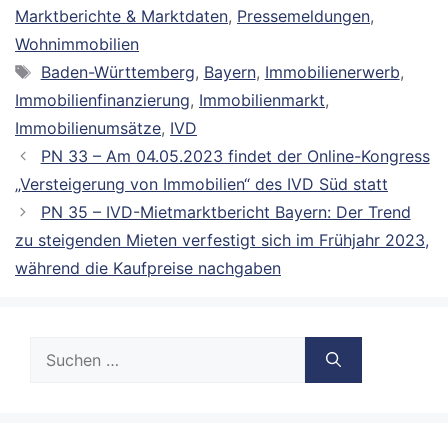
Marktberichte & Marktdaten
,
Pressemeldungen
,
Wohnimmobilien
Schlagwörter
Baden-Württemberg
,
Bayern
,
Immobilienerwerb
,
Immobilienfinanzierung
,
Immobilienmarkt
,
Immobilienumsätze
,
IVD
PN 33 – Am 04.05.2023 findet der Online-Kongress
„Versteigerung von Immobilien“ des IVD Süd statt
PN 35 – IVD-Mietmarktbericht Bayern: Der Trend
zu steigenden Mieten verfestigt sich im Frühjahr 2023,
während die Kaufpreise nachgaben
Suche
nach: