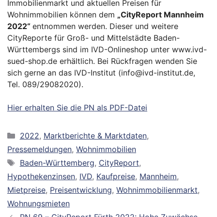
Immobilienmarkt und aktuellen Preisen für
Wohnimmobilien können dem
„
CityReport Mannheim
2022“
entnommen werden. Dieser und weitere
CityReporte für Groß- und Mittelstädte Baden-
Württembergs sind im IVD-Onlineshop unter www.ivd-
sued-shop.de erhältlich. Bei Rückfragen wenden Sie
sich gerne an das IVD-Institut (info@ivd-institut.de,
Tel. 089/29082020).
Hier erhalten Sie die PN als PDF-Datei
Kategorien
2022
,
Marktberichte & Marktdaten
,
Pressemeldungen
,
Wohnimmobilien
Schlagwörter
Baden-Württemberg
,
CityReport
,
Hypothekenzinsen
,
IVD
,
Kaufpreise
,
Mannheim
,
Mietpreise
,
Preisentwicklung
,
Wohnimmobilienmarkt
,
Wohnungsmieten
PN 69 – CityReport Fürth 2022: Hohe Zuwächse