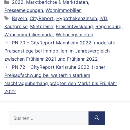
Kategorien
2022
,
Marktberichte & Marktdaten
,
Pressemeldungen
,
Wohnimmobilien
Schlagwörter
Bayern
,
CityReport
,
Hypothekenzinsen
,
IVD
,
Kaufpreise
,
Mietpreise
,
Preisentwicklung
,
Regensburg
,
Wohnimmobilienmarkt
,
Wohnungsmieten
PN 70 – CityReport Mannheim 2022: moderate
Preisanstiege bei Immobilien im Jahresvergleich
zwischen Frühjahr 2021 und Frühjahr 2022
PN 72 – CityReport Karlsruhe 2022: Hoher
Preisaufschwung bei weiterhin starkem
Nachfrageüberhang prägten den Markt bis Frühjahr
2022
Suche
nach: