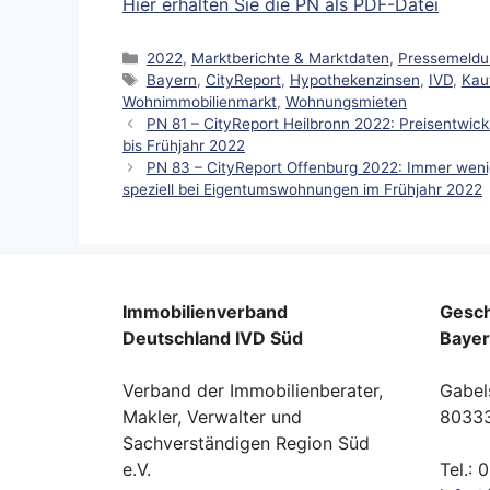
Hier erhalten Sie die PN als PDF-Datei
Kategorien
2022
,
Marktberichte & Marktdaten
,
Pressemeld
Schlagwörter
Bayern
,
CityReport
,
Hypothekenzinsen
,
IVD
,
Kau
Wohnimmobilienmarkt
,
Wohnungsmieten
PN 81 – CityReport Heilbronn 2022: Preisentwic
bis Frühjahr 2022
PN 83 – CityReport Offenburg 2022: Immer weni
speziell bei Eigentumswohnungen im Frühjahr 2022
Immobilienverband
Gesch
Deutschland IVD Süd
Baye
Verband der Immobilienberater,
Gabel
Makler, Verwalter und
8033
Sachverständigen Region Süd
e.V.
Tel.: 