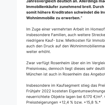
Jahresvergleich deutlich an. Allerdings m
Immobilienkäufer zunehmend breit. Durch
somit höhere Kreditraten schwindet die Inv
Wohnimmobilie zu erwerben.“
Im Zuge einer vermehrten Arbeit im Homeoff
insbesondere Familien, auch weitere Streck
niedrigere Kauf- bzw. Mietkosten für Immobi
auch den Druck auf den Wohnimmobilienmar
weiter erhöht.
Zwar verfügt Rosenheim über ein im Verglei
Preisniveau, dennoch liegt dieses sehr deutl
München ist auch in Rosenheim das Angebot
Insbesondere im Kaufsegment stieg das Pre
Frühjahr 2022 kosteten Eigentumswohnungen
neuerrichtete Objekte lagen bei 6.170 €/m².
Preissteigerungen +12,4 % bzw. +15,8 %.*