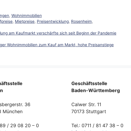
ungen
,
Wohnimmobilien
fpreise
,
Mietpreise
,
Preisentwicklung
,
Rosenheim
,
klung am Kaufmarkt verschärfte sich seit Beginn der Pandemie
ger Wohnimmobilien zum Kauf am Markt, hohe Preisanstiege
äftsstelle
Geschäftsstelle
rn
Baden-Württemberg
sbergerstr. 36
Calwer Str. 11
3 München
70173 Stuttgart
089 / 29 08 20 – 0
Tel.: 0711 / 81 47 38 – 0