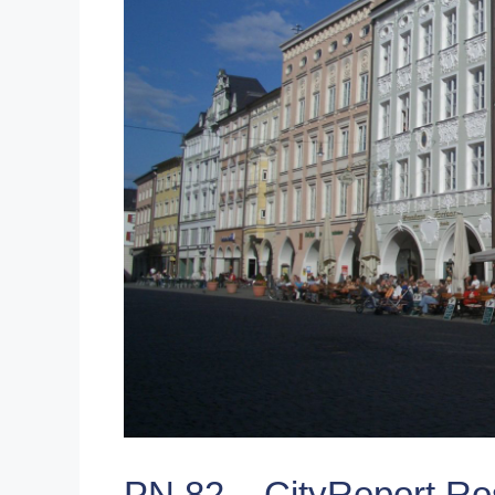
PN 82 – CityReport R