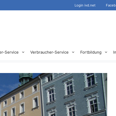
Login ivd.net
Faceb
er-Service
Verbraucher-Service
Fortbildung
I