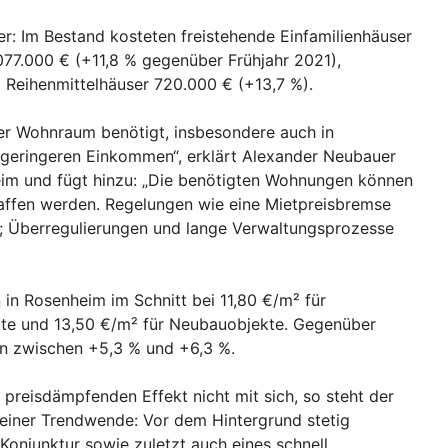
ser: Im Bestand kosteten freistehende Einfamilienhäuser
077.000 € (+11,8 % gegenüber Frühjahr 2021),
 Reihenmittelhäuser 720.000 € (+13,7 %).
r Wohnraum benötigt, insbesondere auch in
geringeren Einkommen“, erklärt Alexander Neubauer
im und fügt hinzu: „Die benötigten Wohnungen können
affen werden. Regelungen wie eine Mietpreisbremse
; Überregulierungen und lange Verwaltungsprozesse
in Rosenheim im Schnitt bei 11,80 €/m² für
kte und 13,50 €/m² für Neubauobjekte. Gegenüber
en zwischen +5,3 % und +6,3 %.
preisdämpfenden Effekt nicht mit sich, so steht der
einer Trendwende: Vor dem Hintergrund stetig
onjunktur sowie zuletzt auch eines schnell